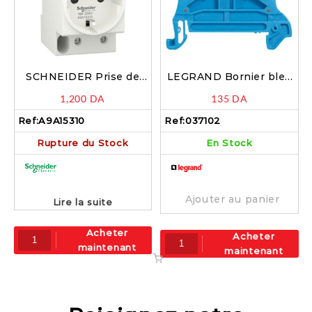
SCHNEIDER Prise de
LEGRAND Bornier bleu
courant modulaire 16A
sur rail 6mm – 037102
1,200
DA
135
DA
2P+T standard allemand
250V – A9A15310
Ref:
A9A15310
Ref:
037102
Rupture du Stock
En Stock
Ajouter au panier
Lire la suite
Acheter
Acheter
maintenant
maintenant