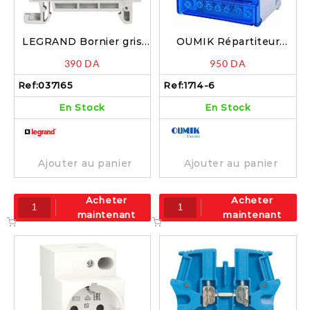
LEGRAND Bornier gris
OUMIK Répartiteur
sur rail 35mm – 037165
modulaire 125A 4×7
390
DA
950
DA
départs 380v – 1714-6
Ref:
037165
Ref:
1714-6
En Stock
En Stock
Ajouter au panier
Ajouter au panier
Acheter
Acheter
maintenant
maintenant