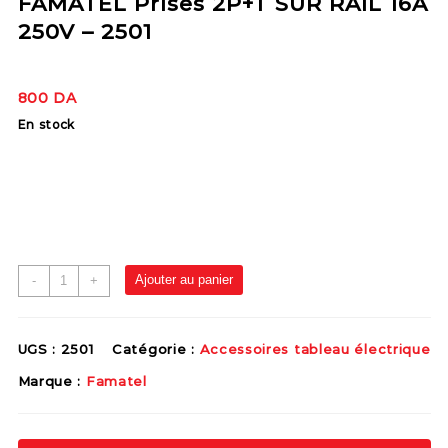
FAMATEL Prises 2P+T SUR RAIL 16A
250V – 2501
800
DA
En stock
Ajouter au panier
-
+
UGS :
2501
Catégorie :
Accessoires tableau électrique
Marque :
Famatel