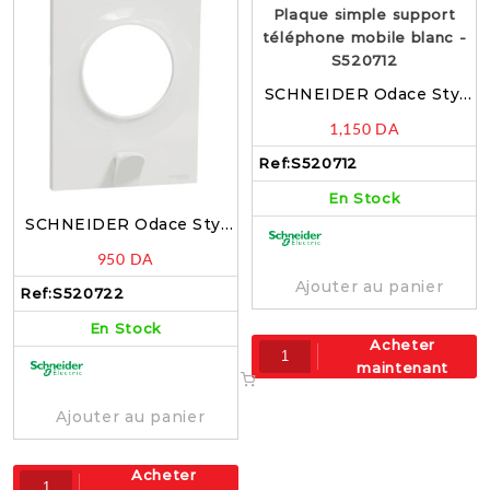
SCHNEIDER Odace Styl
Plaque simple support
1,150
DA
téléphone mobile blanc –
S520712
Ref:
S520712
En Stock
SCHNEIDER Odace Styl
Plaque simple A/Porte clé
950
DA
blanc – S520722
Ajouter au panier
Ref:
S520722
En Stock
Acheter
maintenant
Ajouter au panier
Acheter