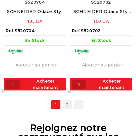
SCHNEIDER Odace Styl
SCHNEIDER Odace Styl
Plaque double blanc –
Plaque simple blanc –
185
DA
100
DA
S520704
S520702
Ref:
S520704
Ref:
S520702
En Stock
En Stock
Ajouter au panier
Ajouter au panier
Acheter
Acheter
maintenant
maintenant
1
2
→
Rejoignez notre