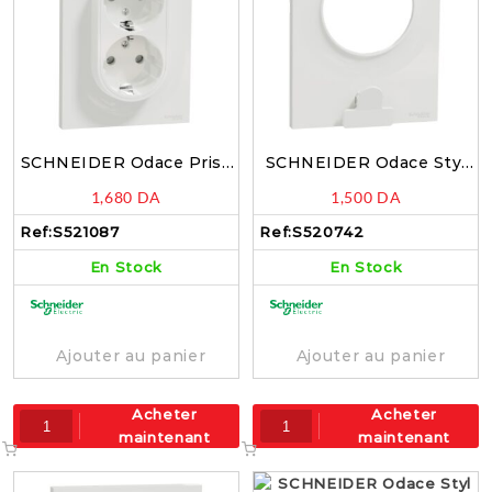
SCHNEIDER Odace Prise
SCHNEIDER Odace Styl
de courant double 2P+T
Plaque simple A/Pince
1,680
DA
1,500
DA
blanc – S521087
blanc – S520742
Ref:
S521087
Ref:
S520742
En Stock
En Stock
Ajouter au panier
Ajouter au panier
Acheter
Acheter
maintenant
maintenant