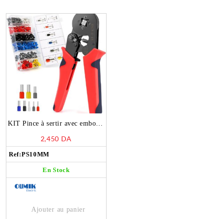
KIT Pince à sertir avec embouts
de câble 1200PCS – PS10MM
2,450
DA
Ref:
PS10MM
En Stock
Ajouter au panier