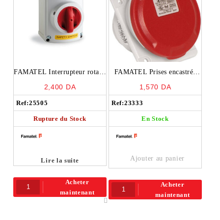
FAMATEL Interrupteur rotatif
FAMATEL Prises encastrée
en coffret 32a 3P – 25505
3P+N+T 32A IP44 380v –
2,400
DA
1,570
DA
23333
Ref:
25505
Ref:
23333
Rupture du Stock
En Stock
Ajouter au panier
Lire la suite
Acheter
Acheter
maintenant
maintenant