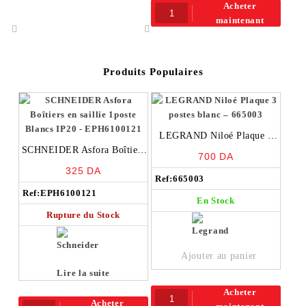
Acheter
maintenant
Produits Populaires
LEGRAND Niloé Plaque 3
SCHNEIDER Asfora Boîtiers
postes blanc – 665003
700
DA
en saillie 1poste Blancs IP20
325
DA
– EPH6100121
Ref:
665003
Ref:
EPH6100121
En Stock
Rupture du Stock
Ajouter au panier
Lire la suite
Acheter
Acheter