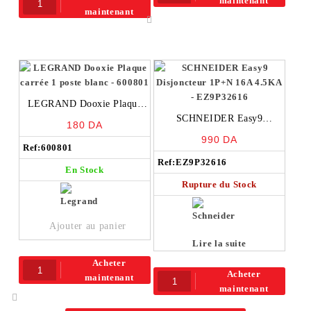
maintenant
maintenant
LEGRAND Dooxie Plaque
carrée 1 poste blanc – 600801
SCHNEIDER Easy9
180
DA
Disjoncteur 1P+N 16A 4.5KA
990
DA
Ref:
600801
– EZ9P32616
Ref:
EZ9P32616
En Stock
Rupture du Stock
Ajouter au panier
Lire la suite
Acheter
Acheter
maintenant
maintenant