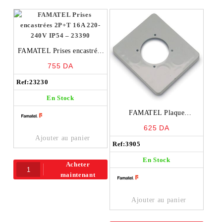
FAMATEL Prises encastrées
2P+T 16A 220-240V IP54 –
755
DA
23390
Ref:
23230
En Stock
FAMATEL Plaque
d’adaptation pour prises
625
DA
schucko 50×50 -3905
Ajouter au panier
Ref:
3905
En Stock
Acheter
maintenant
Ajouter au panier