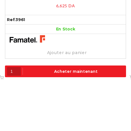
prises IP65 – 3961
6,625
DA
Ref:
3961
En Stock
Ajouter au panier
Acheter maintenant