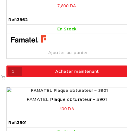
prises IP65 – 3962
7,800
DA
Ref:
3962
En Stock
Ajouter au panier
Acheter maintenant
FAMATEL Plaque obturateur – 3901
400
DA
Ref:
3901