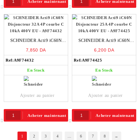
Acheter maintenant
Acheter maintenant
SCHNEIDER Acti9 iC60N
SCHNEIDER Acti9 iC60N
Disjoncteur 32A 4P courbe C
Disjoncteur 25A 4P courbe C
7,850
DA
6,200
DA
10kA 400V EU – A9F74432
10kA 400V EU – A9F74425
Ref:
A9F74432
Ref:
A9F74425
En Stock
En Stock
Ajouter au panier
Ajouter au panier
Acheter maintenant
Acheter maintenant
1
2
3
4
…
6
7
8
→