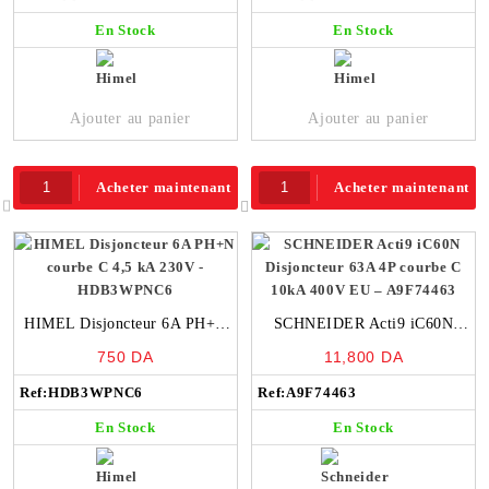
En Stock
En Stock
Ajouter au panier
Ajouter au panier
Acheter maintenant
Acheter maintenant
HIMEL Disjoncteur 6A PH+N
SCHNEIDER Acti9 iC60N
courbe C 4,5 kA 230V –
Disjoncteur 63A 4P courbe C
750
DA
11,800
DA
HDB3WPNC6
10kA 400V EU – A9F74463
Ref:
HDB3WPNC6
Ref:
A9F74463
En Stock
En Stock