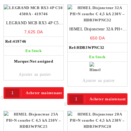
LEGRAND MCB RX3 4P C50
4500A – 419746
HIMEL Disjoncteur 32A PH+N
7,625
DA
courbe C 4,5 kA 230V –
650
DA
Ref:
419746
HDB3WPNC32
Ref:
HDB3WPNC32
En Stock
En Stock
Marque:
Not assigned
Ajouter au panier
Ajouter au panier
Acheter maintenant
Acheter maintenant