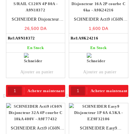
SCHNEIDER Disjoncteur
SCHNEIDER Acti9 iC60N
S/RAIL C120N 4P 80A –
Disjoncteur 16A 2P courbe C
26,500
DA
1,600
DA
A9N18372
6ka – A9K24216
Ref:
A9N18372
Ref:
A9K24216
En Stock
En Stock
Ajouter au panier
Ajouter au panier
Acheter maintenant
Acheter maintenant
SCHNEIDER Acti9 iC60N
SCHNEIDER Easy9