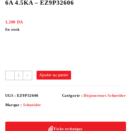
6A 4.5KA – EZ9P32606
1,200
DA
En stock
Ajouter au panier
-
+
UGS :
EZ9P32606
Catégorie :
Disjoncteurs Schneider
Marque :
Schneider
Fiche technique