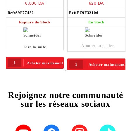
Disjoncteur 32A 4P courbe C
Disjoncteur 1P 6A 4.5KA –
6,800
DA
620
DA
10kA 400V – A9F77432
EZ9F32106
Ref:
A9F77432
Ref:
EZ9F32106
Rupture du Stock
En Stock
Ajouter au panier
Lire la suite
Acheter maintenant
Acheter maintenant
Rejoignez notre communauté
sur les réseaux sociaux