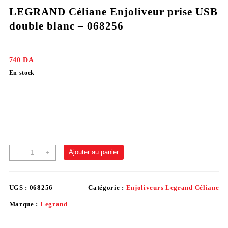
LEGRAND Céliane Enjoliveur prise USB
double blanc – 068256
740
DA
En stock
Ajouter au panier
-
+
UGS :
068256
Catégorie :
Enjoliveurs Legrand Céliane
Marque :
Legrand