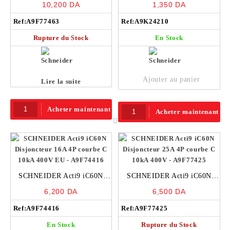
10,200
DA
1,350
DA
10kA 400V – A9F77463
6ka – A9K24210
Ref:
A9F77463
Ref:
A9K24210
Rupture du Stock
En Stock
Ajouter au panier
Lire la suite
Acheter maintenant
Acheter maintenant
SCHNEIDER Acti9 iC60N
SCHNEIDER Acti9 iC60N
Disjoncteur 16A 4P courbe C
Disjoncteur 25A 4P courbe C
6,200
DA
6,500
DA
10kA 400V EU – A9F74416
10kA 400V – A9F77425
Ref:
A9F74416
Ref:
A9F77425
En Stock
Rupture du Stock