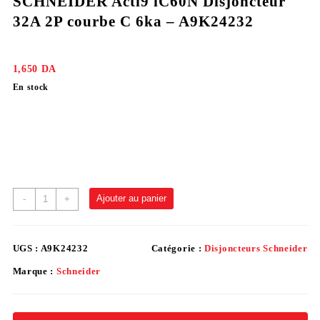
SCHNEIDER Acti9 iC60N Disjoncteur
32A 2P courbe C 6ka – A9K24232
1,650
DA
En stock
Ajouter au panier
-
+
UGS :
A9K24232
Catégorie :
Disjoncteurs Schneider
Marque :
Schneider