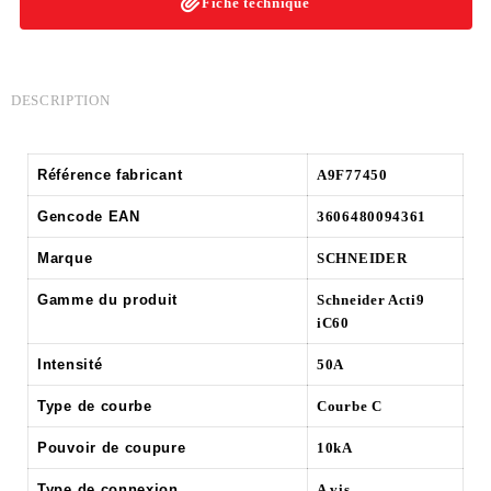
Fiche technique
DESCRIPTION
Référence fabricant
A9F77450
Gencode EAN
3606480094361
Marque
SCHNEIDER
Gamme du produit
Schneider Acti9
iC60
Intensité
50A
Type de courbe
Courbe C
Pouvoir de coupure
10kA
Type de connexion
A vis