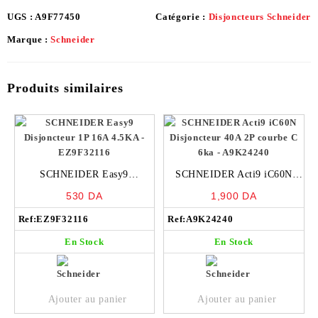
UGS :
A9F77450
Catégorie :
Disjoncteurs Schneider
Marque :
Schneider
Produits similaires
SCHNEIDER Easy9
SCHNEIDER Acti9 iC60N
Disjoncteur 1P 16A 4.5KA –
Disjoncteur 40A 2P courbe C
530
DA
1,900
DA
EZ9F32116
6ka – A9K24240
Ref:
EZ9F32116
Ref:
A9K24240
En Stock
En Stock
Ajouter au panier
Ajouter au panier