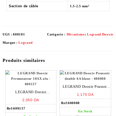
Section de câble
1.5-2.5 mm²
UGS :
600101
Catégorie :
Mécanismes Legrand Dooxie
Marque :
Legrand
Produits similaires
LEGRAND Dooxie Poussoir
LEGRAND Dooxie
double 6A blanc – 600008
1,170
DA
Permutateur 10AX alu –
2,050
DA
600137
Ref:
600008
Ref:
600137
En Stock