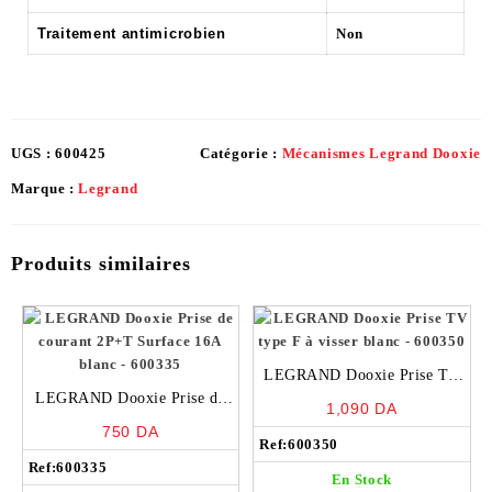
Traitement antimicrobien
Non
UGS :
600425
Catégorie :
Mécanismes Legrand Dooxie
Marque :
Legrand
Produits similaires
LEGRAND Dooxie Prise TV
LEGRAND Dooxie Prise de
type F à visser blanc – 600350
1,090
DA
courant 2P+T Surface 16A
750
DA
blanc – 600335
Ref:
600350
Ref:
600335
En Stock