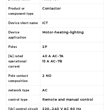
Product or
Contactor
component type
Device short name
iCT
Device
Motor-heating-lighting
application
Poles
2P
[Ie] rated
40 A AC-7A
operational
15 A AC-7B
current
Pole contact
2 NO
composition
network type
AC
control type
Remote and manual control
[Uc] control circuit
220…240 V AC 60 Hz