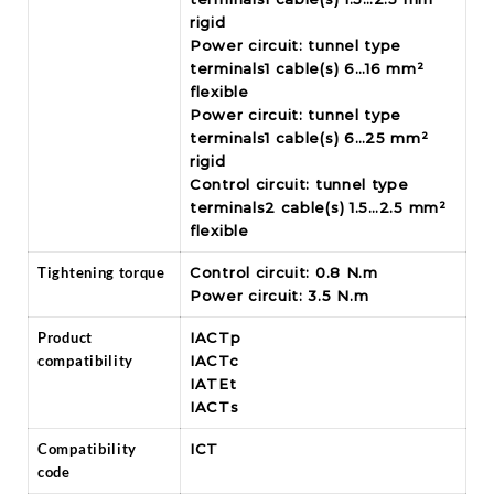
rigid
Power circuit: tunnel type
terminals1 cable(s) 6…16 mm²
flexible
Power circuit: tunnel type
terminals1 cable(s) 6…25 mm²
rigid
Control circuit: tunnel type
terminals2 cable(s) 1.5…2.5 mm²
flexible
Tightening torque
Control circuit: 0.8 N.m
Power circuit: 3.5 N.m
Product
IACTp
compatibility
IACTc
IATEt
IACTs
Compatibility
ICT
code