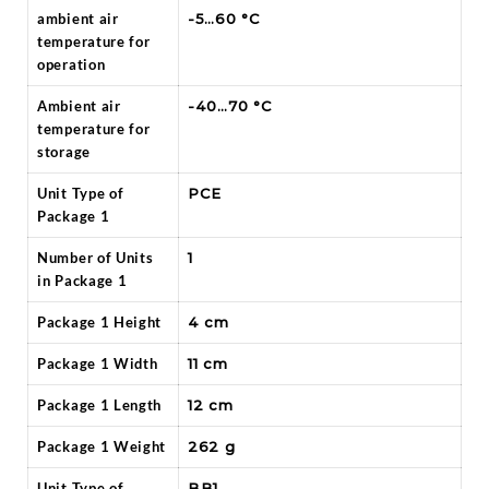
ambient air
-5…60 °C
temperature for
operation
Ambient air
-40…70 °C
temperature for
storage
Unit Type of
PCE
Package 1
Number of Units
1
in Package 1
Package 1 Height
4 cm
Package 1 Width
11 cm
Package 1 Length
12 cm
Package 1 Weight
262 g
Unit Type of
BB1