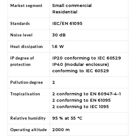
Market segment
Small commercial
Residential
Standards
IEC/EN 61095
Noise level
30 dB
Heat dissipation
1.6 W
IP degree of
IP20 conforming to IEC 60529
protection
IP40 (modular enclosure)
conforming to IEC 60529
Pollution degree
2
Tropicalisation
2 conforming to EN 60947-4-1
2 conforming to EN 61095
2 conforming to IEC 1095
Relative humidity
95 % at 55 °C
Operating altitude
2000 m