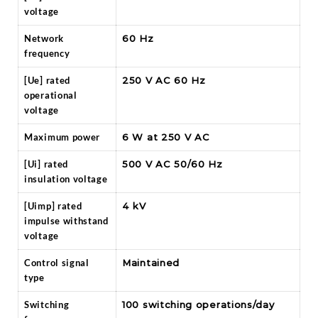
voltage
Network
60 Hz
frequency
[Ue] rated
250 V AC 60 Hz
operational
voltage
Maximum power
6 W at 250 V AC
[Ui] rated
500 V AC 50/60 Hz
insulation voltage
[Uimp] rated
4 kV
impulse withstand
voltage
Control signal
Maintained
type
Switching
100 switching operations/day