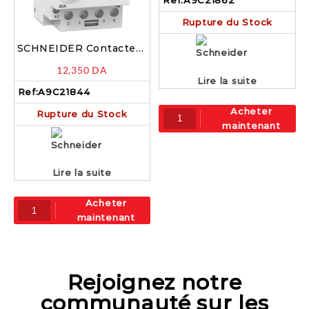
Rupture du Stock
SCHNEIDER Contacteur
modulaire 4P 40A 4NO
12,350
DA
220V – A9C21844
Lire la suite
Ref:
A9C21844
Acheter
Rupture du Stock
maintenant
Lire la suite
Acheter
maintenant
Rejoignez notre
communauté sur les