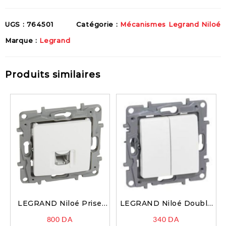
UGS :
764501
Catégorie :
Mécanismes Legrand Niloé
Marque :
Legrand
Produits similaires
LEGRAND Niloé Prise
LEGRAND Niloé Double
RJ11 griffes blanc –
interrupteur 10AX
800
DA
340
DA
764569
fixation à griffes blanc –