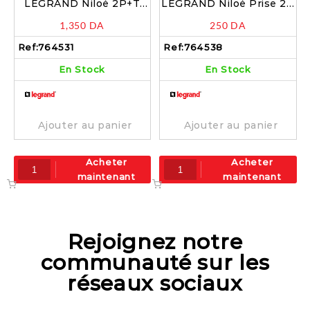
LEGRAND Niloé 2P+T
LEGRAND Niloé Prise 2P
schuko à vis à éclipse
éclipse griffes blanc –
1,350
DA
250
DA
IP44 blanc – 764531
764538
Ref:
764531
Ref:
764538
En Stock
En Stock
Ajouter au panier
Ajouter au panier
Acheter
Acheter
maintenant
maintenant
Rejoignez notre
communauté sur les
réseaux sociaux