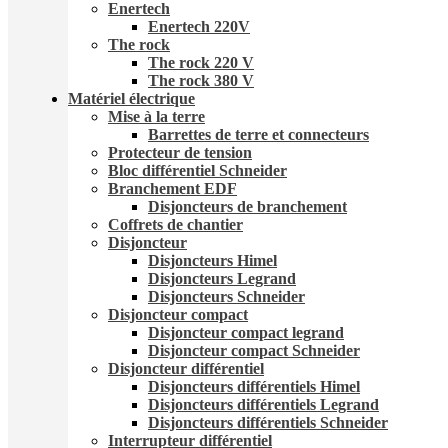
Enertech
Enertech 220V
The rock
The rock 220 V
The rock 380 V
Matériel électrique
Mise à la terre
Barrettes de terre et connecteurs
Protecteur de tension
Bloc différentiel Schneider
Branchement EDF
Disjoncteurs de branchement
Coffrets de chantier
Disjoncteur
Disjoncteurs Himel
Disjoncteurs Legrand
Disjoncteurs Schneider
Disjoncteur compact
Disjoncteur compact legrand
Disjoncteur compact Schneider
Disjoncteur différentiel
Disjoncteurs différentiels Himel
Disjoncteurs différentiels Legrand
Disjoncteurs différentiels Schneider
Interrupteur différentiel