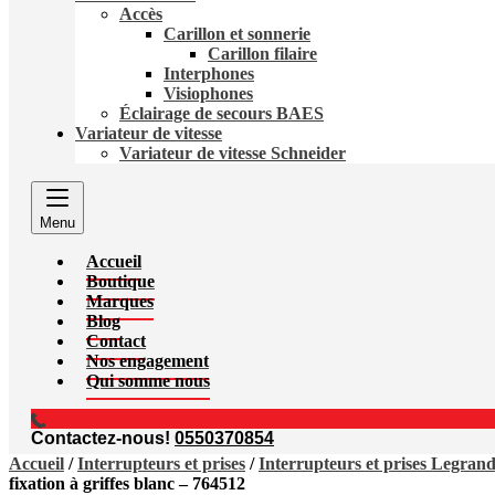
Accès
Carillon et sonnerie
Carillon filaire
Interphones
Visiophones
Éclairage de secours BAES
Variateur de vitesse
Variateur de vitesse Schneider
Menu
Accueil
Boutique
Marques
Blog
Contact
Nos engagement
Qui somme nous
Contactez-nous!
0550370854
Accueil
/
Interrupteurs et prises
/
Interrupteurs et prises Legran
fixation à griffes blanc – 764512