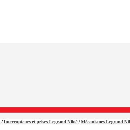
d
/
Interrupteurs et prises Legrand Niloé
/
Mécanismes Legrand Nil