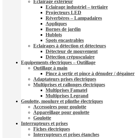
Eclairage extérieur
Eclairage industriel – tertiaire
Projecteurs LED
Réverbères – Lampadaire​s
Appliques
Bornes de jardin
Hublots
Spots encastrables
Eclairages à détection et détecteurs​
Détecteur de mouvement
Détection crépusculaire
Equipements électriques – Outillage
Outillage à main
Pince à sertir et pince à dénuder / dégainer
Adaptateurs prises électriques
Multiprises et rallonges électriques
Multiprises Famatel
Multiprises Legrand
Goulotte, moulure et plinthe électriques
Accessoires pour goulotte
Appareillage pour goulotte
Goulotte
Interrupteurs et prises
Fiches électriques
Interrupteurs et prises étanches