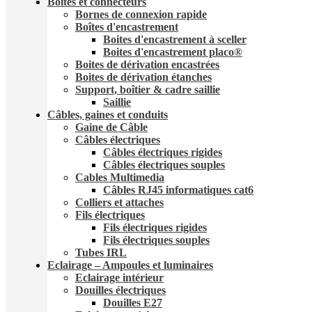
Boites et connecteurs
Bornes de connexion rapide
Boîtes d'encastrement
Boites d'encastrement à sceller
Boites d'encastrement placo®
Boites de dérivation encastrées
Boites de dérivation étanches
Support, boîtier & cadre saillie
Saillie
Câbles, gaines et conduits
Gaine de Câble
Câbles électriques
Câbles électriques rigides
Câbles électriques souples
Cables Multimedia
Câbles RJ45 informatiques cat6
Colliers et attaches
Fils électriques
Fils électriques rigides
Fils électriques souples
Tubes IRL
Eclairage – Ampoules et luminaires
Eclairage intérieur
Douilles électriques
Douilles E27