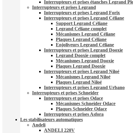
Interrupteurs et prises étanches Legrand Pl
Interrupteurs et prises Legrand
Interrupteurs et prises Legrand Forix
Interrupteurs et prises Legrand Céliane
Support Legrand Céliane
Legrand Céliane complet
Mécanismes Legrand Céliane
Plaques Legrand Céliane
Enjoliveurs Legrand Céliane
Interrupteurs et prises Legrand Dooxie
Legrand Dooxie complet
Mécanismes Legrand Dooxie
Plaques Legrand Dooxie
Interrupteurs et prises Legrand Niloé
Mécanismes Legrand Niloé
Plaques Legrand Niloé
Interrupteurs et prises Legrand Urbano
Interrupteurs et prises Schneider
Interrupteurs et prises Odace
Mécanismes Schneider Odace
Plaques Schneider Odace
Interrupteurs et prises Asfora
Les stabilisateurs automatiques
Andeli
ANDELI 220V