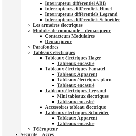
Interrupteur différentiel ABB
Interrupteurs différentiels Himel
Interrupteurs différentiels Legrand
Interrupteurs différentiels Schneider
Les armoires électriques
Modules de commande – démarqueur
Contacteurs Modulaires
Démarqueur
Parafoudres
Tableaux électriques
Tableaux électriques Hager
Tableaux encastre
Tableaux électriques Famatel
Tableaux Apparent
Tableaux électriques placo
Tableaux encastré
Tableaux électriques Legrand
Mini tableaux électriques
Tableaux encastré
Accessoires tableau électrique
Tableaux électriques Schneider
Tableaux Apparent
Tableaux encastré
Télérupteur
Sécurité – Accès