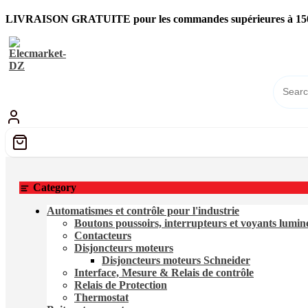
Skip
LIVRAISON GRATUITE pour les commandes supérieures à 150
to
content
Category
Automatismes et contrôle pour l'industrie
Boutons poussoirs, interrupteurs et voyants lumi
Contacteurs
Disjoncteurs moteurs
Disjoncteurs moteurs Schneider
Interface, Mesure & Relais de contrôle
Relais de Protection
Thermostat