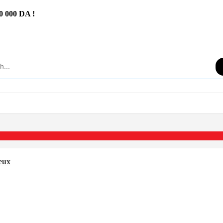
 000 DA !
neux