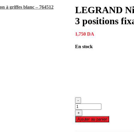
LEGRAND Niloé
3 positions fix
1,750
DA
En stock
-
quantité
de
+
LEGRAND
Ajouter au panier
Niloé
Poussoir
pour