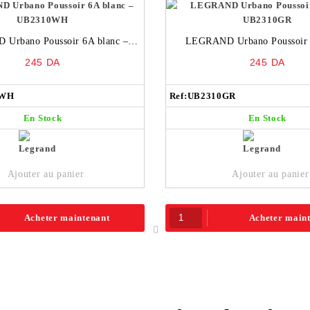
Urbano Poussoir 6A blanc –
LEGRAND Urbano Poussoir 6
UB2310WH
UB2310GR
245
DA
245
DA
0WH
Ref:
UB2310GR
En Stock
En Stock
Ajouter au panier
Ajouter au panier
Acheter maintenant
Acheter main