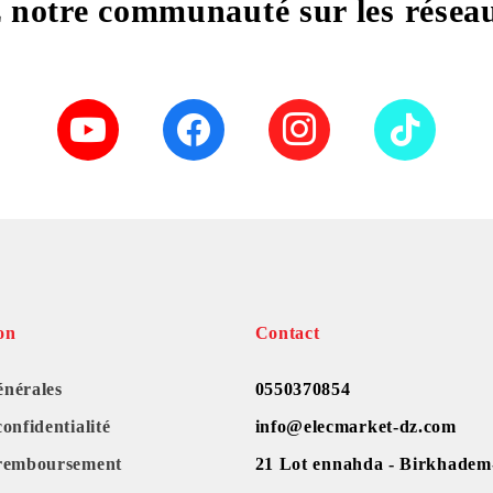
 notre communauté sur les résea
on
Contact
énérales
0550370854
confidentialité
info@elecmarket-dz.com
 remboursement
21 Lot ennahda - Birkhadem