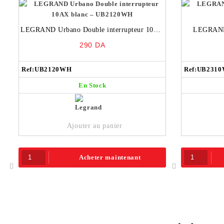
LEGRAND Urbano Double interrupteur 10AX
LEGRAND 
blanc – UB2120WH
290
DA
Ref:
UB2120WH
Ref:
UB231
En Stock
Ajouter au panier
Acheter maintenant