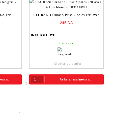
A gris –
LEGRAND Urbano Prise 2 poles F/B avec
éclips blanc – UB3110WH
245
DA
Ref:
UB3110WH
En Stock
Ajouter au panier
tenant
Acheter maintenant