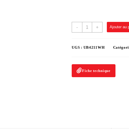
-
+
Ajouter au 
UGS :
UB4211WH
Catégori
Fiche technique