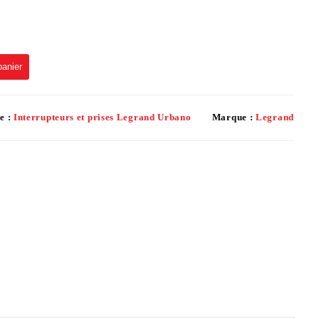
panier
e :
Interrupteurs et prises Legrand Urbano
Marque :
Legrand