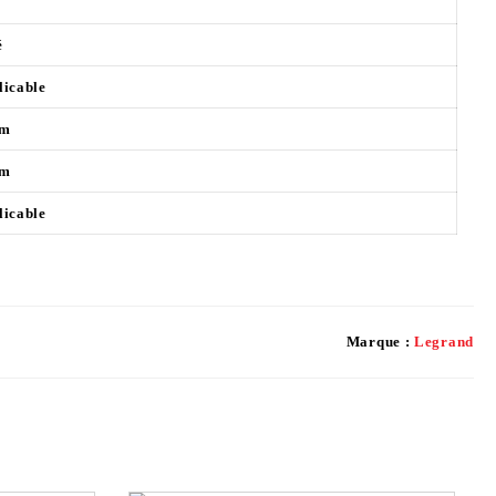
é
licable
mm
mm
licable
Marque :
Legrand