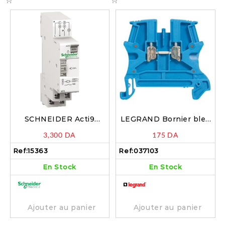
SCHNEIDER Acti9
LEGRAND Bornier bleu
minuterie réglable de 1..7
sur rail 10mm – 037103
3,300
DA
175
DA
minutes – 15363
Ref:
15363
Ref:
037103
En Stock
En Stock
Ajouter au panier
Ajouter au panier