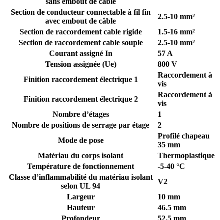
sans embout de câble
Section de conducteur connectable à fil fin
2.5-10 mm²
avec embout de câble
Section de raccordement cable rigide
1.5-16 mm²
Section de raccordement cable souple
2.5-10 mm²
Courant assigné In
57 A
Tension assignée (Ue)
800 V
Raccordement à
Finition raccordement électrique 1
vis
Raccordement à
Finition raccordement électrique 2
vis
Nombre d’étages
1
Nombre de positions de serrage par étage
2
Profilé chapeau
Mode de pose
35 mm
Matériau du corps isolant
Thermoplastique
Température de fonctionnement
-5-40 °C
Classe d’inflammabilité du matériau isolant
V2
selon UL 94
Largeur
10 mm
Hauteur
46.5 mm
Profondeur
52.5 mm