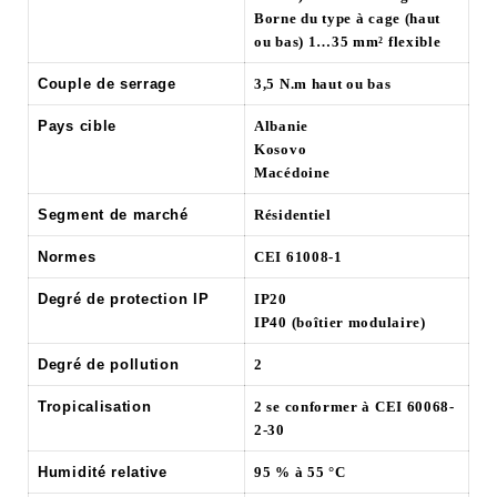
Borne du type à cage (haut
ou bas) 1…35 mm² flexible
Couple de serrage
3,5 N.m haut ou bas
Pays cible
Albanie
Kosovo
Macédoine
Segment de marché
Résidentiel
Normes
CEI 61008-1
Degré de protection IP
IP20
IP40 (boîtier modulaire)
Degré de pollution
2
Tropicalisation
2 se conformer à CEI 60068-
2-30
Humidité relative
95 % à 55 °C