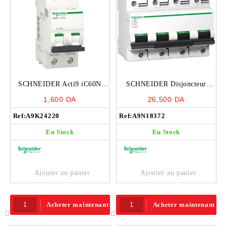
SCHNEIDER Acti9 iC60N
SCHNEIDER Disjoncteur
Disjoncteur 20A 2P courbe C
S/RAIL C120N 4P 80A –
1,600
DA
26,500
DA
6ka – A9K24220
A9N18372
Ref:
A9K24220
Ref:
A9N18372
En Stock
En Stock
Ajouter au panier
Ajouter au panier
Acheter maintenant
Acheter maintenant