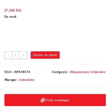
27,500
DA
En stock
Ajouter au panier
-
+
UGS :
A9N18374
Catégorie :
Disjoncteurs Schneider
Marque :
Schneider
Fiche technique