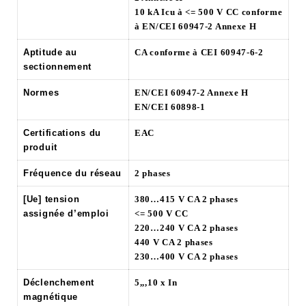
10 kA Icu à <= 500 V CC conforme
à EN/CEI 60947-2 Annexe H
Aptitude au
CA conforme à CEI 60947-6-2
sectionnement
Normes
EN/CEI 60947-2 Annexe H
EN/CEI 60898-1
Certifications du
EAC
produit
Fréquence du réseau
2 phases
[Ue] tension
380…415 V CA 2 phases
assignée d’emploi
<= 500 V CC
220…240 V CA 2 phases
440 V CA 2 phases
230…400 V CA 2 phases
Déclenchement
5,,,10 x In
magnétique