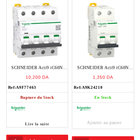
SCHNEIDER Acti9 iC60N
SCHNEIDER Acti9 iC60N
Disjoncteur 63A 4P courbe C
Disjoncteur 10A 2P courbe C
10,200
DA
1,350
DA
10kA 400V – A9F77463
6ka – A9K24210
Ref:
A9F77463
Ref:
A9K24210
Rupture du Stock
En Stock
Ajouter au panier
Lire la suite