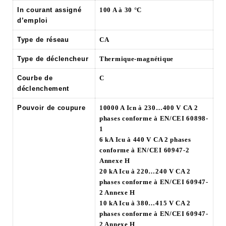
In courant assigné
100 A à 30 °C
d’emploi
Type de réseau
CA
Type de déclencheur
Thermique-magnétique
Courbe de
C
déclenchement
Pouvoir de coupure
10000 A Icn à 230…400 V CA 2
phases conforme à EN/CEI 60898-
1
6 kA Icu à 440 V CA 2 phases
conforme à EN/CEI 60947-2
Annexe H
20 kA Icu à 220…240 V CA 2
phases conforme à EN/CEI 60947-
2 Annexe H
10 kA Icu à 380…415 V CA 2
phases conforme à EN/CEI 60947-
2 Annexe H