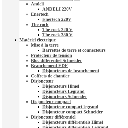
Andeli
ANDELI 220V
Enertech
Enertech 220V
The rock
The rock 220 V
The rock 380 V
Matériel électrique
Mise à la terre
Barrettes de terre et connecteurs
Protecteur de tension
Bloc différentiel Schneider
Branchement EDF
Disjoncteurs de branchement
Coffrets de chantier
Disjoncteur
Disjoncteurs Himel
Disjoncteurs Legrand
Disjoncteurs Schneider
Disjoncteur compact
Disjoncteur compact legrand
Disjoncteur compact Schneider
Disjoncteur différentiel
Disjoncteurs différentiels Himel
Disjoncteurs différentiels Legrand