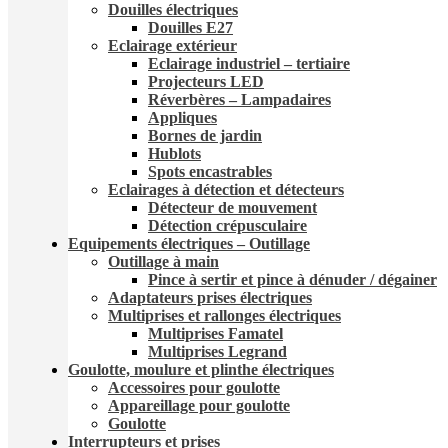
Douilles électriques
Douilles E27
Eclairage extérieur
Eclairage industriel – tertiaire
Projecteurs LED
Réverbères – Lampadaire​s
Appliques
Bornes de jardin
Hublots
Spots encastrables
Eclairages à détection et détecteurs​
Détecteur de mouvement
Détection crépusculaire
Equipements électriques – Outillage
Outillage à main
Pince à sertir et pince à dénuder / dégainer
Adaptateurs prises électriques
Multiprises et rallonges électriques
Multiprises Famatel
Multiprises Legrand
Goulotte, moulure et plinthe électriques
Accessoires pour goulotte
Appareillage pour goulotte
Goulotte
Interrupteurs et prises