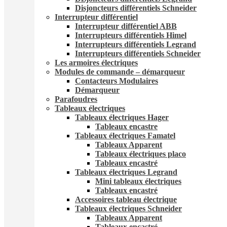
Disjoncteurs différentiels Schneider
Interrupteur différentiel
Interrupteur différentiel ABB
Interrupteurs différentiels Himel
Interrupteurs différentiels Legrand
Interrupteurs différentiels Schneider
Les armoires électriques
Modules de commande – démarqueur
Contacteurs Modulaires
Démarqueur
Parafoudres
Tableaux électriques
Tableaux électriques Hager
Tableaux encastre
Tableaux électriques Famatel
Tableaux Apparent
Tableaux électriques placo
Tableaux encastré
Tableaux électriques Legrand
Mini tableaux électriques
Tableaux encastré
Accessoires tableau électrique
Tableaux électriques Schneider
Tableaux Apparent
Tableaux encastré