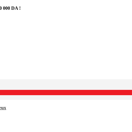
 000 DA !
neux