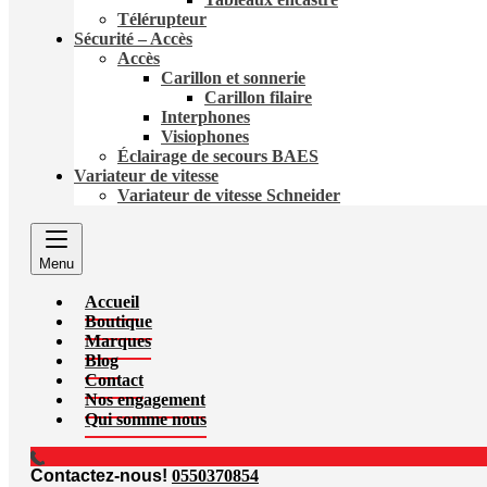
Télérupteur
Sécurité – Accès
Accès
Carillon et sonnerie
Carillon filaire
Interphones
Visiophones
Éclairage de secours BAES
Variateur de vitesse
Variateur de vitesse Schneider
Menu
Accueil
Boutique
Marques
Blog
Contact
Nos engagement
Qui somme nous
Contactez-nous!
0550370854