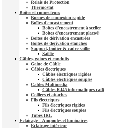
Relais de Protection
Thermostat
Boites et connecteurs
Bornes de connexion rapide
Boîtes d'encastrement
Boites d'encastrement à sceller
Boites d'encastrement placo®
Boites de dérivation encastrées
Boites de dérivation étanches
Support, boîtier & cadre saillie
Saillie
Câbles, gaines et conduits
Gaine de Câble
Câbles électriques
Câbles électriques rigides
Câbles électriques souples
Cables Multimedia
Câbles RJ45 informatiques cat6
Colliers et attaches
Fils électriques
Fils électriques rigides
Fils électriques souples
Tubes IRL
Eclairage – Ampoules et luminaires
Eclairage intérieur