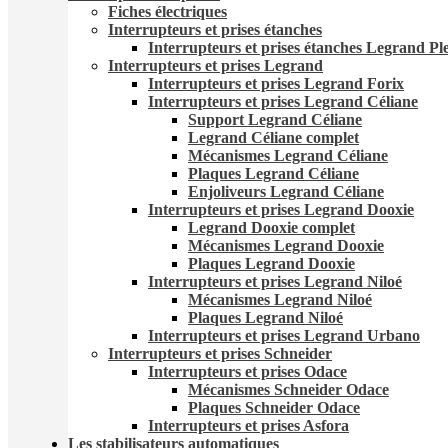
Fiches électriques
Interrupteurs et prises étanches
Interrupteurs et prises étanches Legrand Pl
Interrupteurs et prises Legrand
Interrupteurs et prises Legrand Forix
Interrupteurs et prises Legrand Céliane
Support Legrand Céliane
Legrand Céliane complet
Mécanismes Legrand Céliane
Plaques Legrand Céliane
Enjoliveurs Legrand Céliane
Interrupteurs et prises Legrand Dooxie
Legrand Dooxie complet
Mécanismes Legrand Dooxie
Plaques Legrand Dooxie
Interrupteurs et prises Legrand Niloé
Mécanismes Legrand Niloé
Plaques Legrand Niloé
Interrupteurs et prises Legrand Urbano
Interrupteurs et prises Schneider
Interrupteurs et prises Odace
Mécanismes Schneider Odace
Plaques Schneider Odace
Interrupteurs et prises Asfora
Les stabilisateurs automatiques