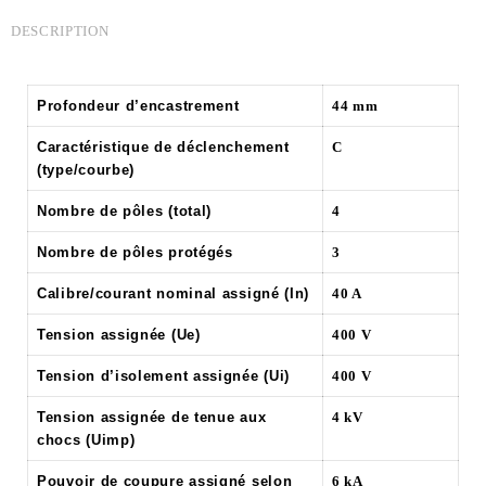
DESCRIPTION
Profondeur d’encastrement
44 mm
Caractéristique de déclenchement
C
(type/courbe)
Nombre de pôles (total)
4
Nombre de pôles protégés
3
Calibre/courant nominal assigné (In)
40 A
Tension assignée (Ue)
400 V
Tension d’isolement assignée (Ui)
400 V
Tension assignée de tenue aux
4 kV
chocs (Uimp)
Pouvoir de coupure assigné selon
6 kA