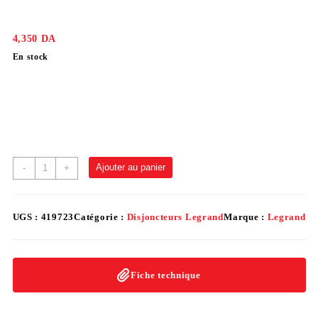
4,350
DA
En stock
Ajouter au panier
-
+
UGS :
419723
Catégorie :
Disjoncteurs Legrand
Marque :
Legrand
Fiche technique