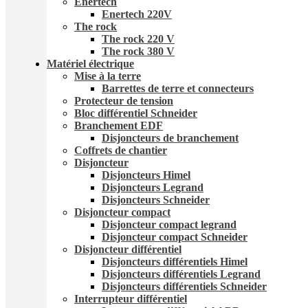
Enertech
Enertech 220V
The rock
The rock 220 V
The rock 380 V
Matériel électrique
Mise à la terre
Barrettes de terre et connecteurs
Protecteur de tension
Bloc différentiel Schneider
Branchement EDF
Disjoncteurs de branchement
Coffrets de chantier
Disjoncteur
Disjoncteurs Himel
Disjoncteurs Legrand
Disjoncteurs Schneider
Disjoncteur compact
Disjoncteur compact legrand
Disjoncteur compact Schneider
Disjoncteur différentiel
Disjoncteurs différentiels Himel
Disjoncteurs différentiels Legrand
Disjoncteurs différentiels Schneider
Interrupteur différentiel