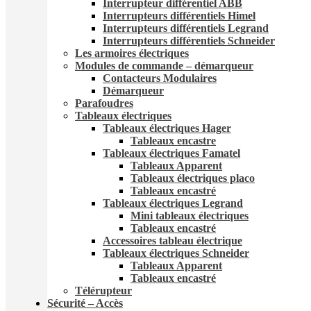
Interrupteur différentiel ABB
Interrupteurs différentiels Himel
Interrupteurs différentiels Legrand
Interrupteurs différentiels Schneider
Les armoires électriques
Modules de commande – démarqueur
Contacteurs Modulaires
Démarqueur
Parafoudres
Tableaux électriques
Tableaux électriques Hager
Tableaux encastre
Tableaux électriques Famatel
Tableaux Apparent
Tableaux électriques placo
Tableaux encastré
Tableaux électriques Legrand
Mini tableaux électriques
Tableaux encastré
Accessoires tableau électrique
Tableaux électriques Schneider
Tableaux Apparent
Tableaux encastré
Télérupteur
Sécurité – Accès