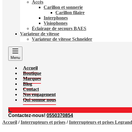
Accès
Carillon et sonnerie
Carillon filaire
Interphones
Visiophones
Éclairage de secours BAES
Variateur de vitesse
Variateur de vitesse Schneider
Menu
Accueil
Boutique
Marques
Blog
Contact
Nos engagement
Qui somme nous
Contactez-nous!
0550370854
Accueil
/
Interrupteurs et prises
/
Interrupteurs et prises Legran