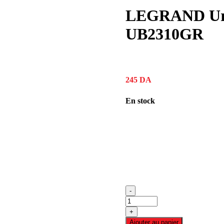
LEGRAND Urba
UB2310GR
245
DA
En stock
-
quantité
de
+
LEGRAND
Ajouter au panier