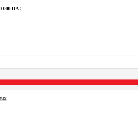
 000 DA !
neux