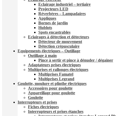
Eclairage industriel – tertiaire
Projecteurs LED
Réverbères – Lampadaire​s
Appliques
Bornes de jardin
Hublots
Spots encastrables
Eclairages à détection et détecteurs​
Détecteur de mouvement
Détection crépusculaire
Equipements électriques – Outillage
Outillage à main
Pince à sertir et pince à dénuder / dégainer
Adaptateurs prises électriques
Multiprises et rallonges électriques
Multiprises Famatel
Multiprises Legrand
Goulotte, moulure et plinthe électriques
Accessoires pour goulotte
Appareillage pour goulotte
Goulotte
Interrupteurs et prises
Fiches électriques
Interrupteurs et prises étanches