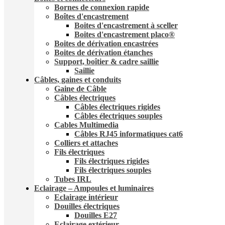
Bornes de connexion rapide
Boîtes d'encastrement
Boites d'encastrement à sceller
Boites d'encastrement placo®
Boites de dérivation encastrées
Boites de dérivation étanches
Support, boîtier & cadre saillie
Saillie
Câbles, gaines et conduits
Gaine de Câble
Câbles électriques
Câbles électriques rigides
Câbles électriques souples
Cables Multimedia
Câbles RJ45 informatiques cat6
Colliers et attaches
Fils électriques
Fils électriques rigides
Fils électriques souples
Tubes IRL
Eclairage – Ampoules et luminaires
Eclairage intérieur
Douilles électriques
Douilles E27
Eclairage extérieur