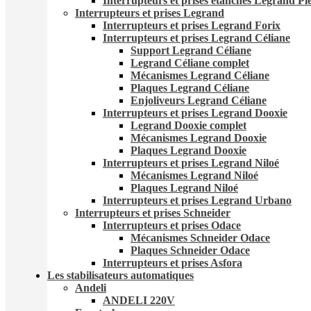
Interrupteurs et prises étanches Legrand Pl
Interrupteurs et prises Legrand
Interrupteurs et prises Legrand Forix
Interrupteurs et prises Legrand Céliane
Support Legrand Céliane
Legrand Céliane complet
Mécanismes Legrand Céliane
Plaques Legrand Céliane
Enjoliveurs Legrand Céliane
Interrupteurs et prises Legrand Dooxie
Legrand Dooxie complet
Mécanismes Legrand Dooxie
Plaques Legrand Dooxie
Interrupteurs et prises Legrand Niloé
Mécanismes Legrand Niloé
Plaques Legrand Niloé
Interrupteurs et prises Legrand Urbano
Interrupteurs et prises Schneider
Interrupteurs et prises Odace
Mécanismes Schneider Odace
Plaques Schneider Odace
Interrupteurs et prises Asfora
Les stabilisateurs automatiques
Andeli
ANDELI 220V