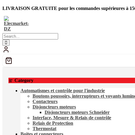
Skip
LIVRAISON GRATUITE pour les commandes supérieures à 150
to
content
Category
Automatismes et contrôle pour l'industrie
Boutons poussoirs, interrupteurs et voyants lumi
Contacteurs
Disjoncteurs moteurs
Disjoncteurs moteurs Schneider
Interface, Mesure & Relais de contrôle
Relais de Protection
Thermostat
Boites et connecteurs