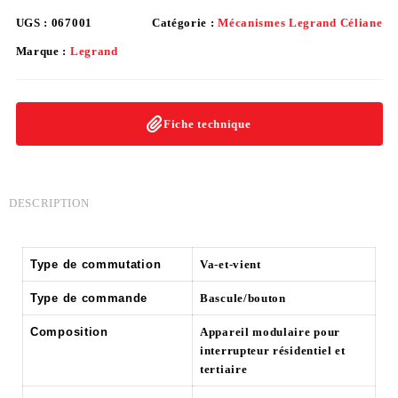
UGS :
067001
Catégorie :
Mécanismes Legrand Céliane
Marque :
Legrand
Fiche technique
DESCRIPTION
Type de commutation
Va-et-vient
Type de commande
Bascule/bouton
Composition
Appareil modulaire pour
interrupteur résidentiel et
tertiaire