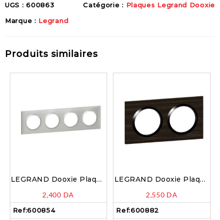
UGS :
600863
Catégorie :
Plaques Legrand Dooxie
Marque :
Legrand
Produits similaires
LEGRAND Dooxie Plaque
LEGRAND Dooxie Plaque
carrée 4 postes
carrée 2 postes finition
2,400
DA
2,550
DA
aluminium – 600854
effet bois ébène –
600882
Ref:
600854
Ref:
600882