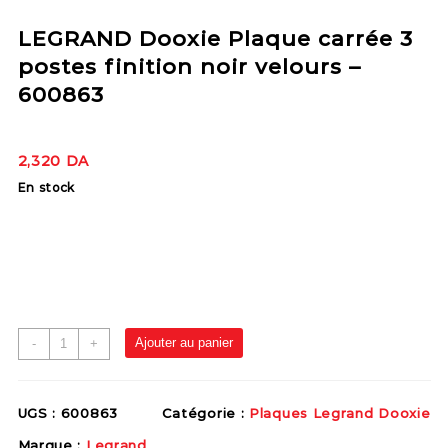
LEGRAND Dooxie Plaque carrée 3
postes finition noir velours –
600863
2,320
DA
En stock
Ajouter au panier
-
+
UGS :
600863
Catégorie :
Plaques Legrand Dooxie
Marque :
Legrand