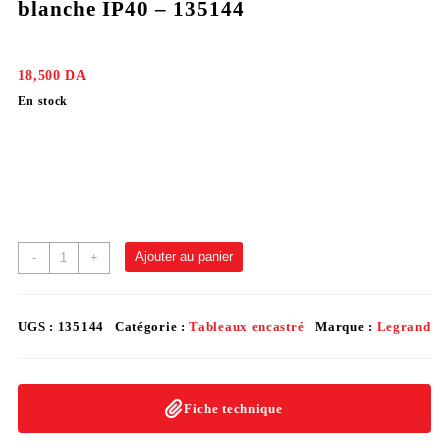
blanche IP40 – 135144
18,500
DA
En stock
Ajouter au panier
-
+
UGS :
135144
Catégorie :
Tableaux encastré
Marque :
Legrand
Fiche technique