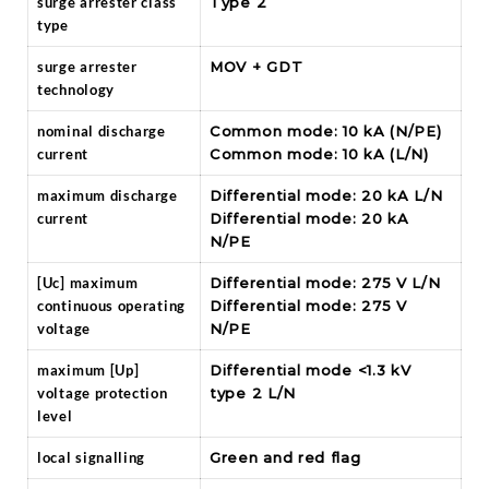
surge arrester class
Type 2
type
surge arrester
MOV + GDT
technology
nominal discharge
Common mode: 10 kA (N/PE)
current
Common mode: 10 kA (L/N)
maximum discharge
Differential mode: 20 kA L/N
current
Differential mode: 20 kA
N/PE
[Uc] maximum
Differential mode: 275 V L/N
continuous operating
Differential mode: 275 V
voltage
N/PE
maximum [Up]
Differential mode <1.3 kV
voltage protection
type 2 L/N
level
local signalling
Green and red flag