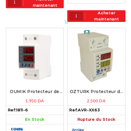
maintenant
Acheter
maintenant
OUMIK Protecteur de
OZTURK Protecteur de
tension 2P 40A – 1811-6
tension 2P 63A – AVR-
1,950
DA
2,500
DA
XX63
Ref:
1811-6
Ref:
AVR-XX63
En Stock
Rupture du Stock