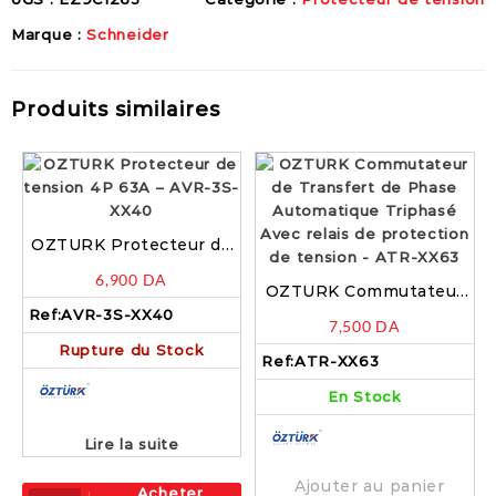
Marque :
Schneider
Produits similaires
OZTURK Protecteur de
tension 4P 63A – AVR-
6,900
DA
3S-XX40
OZTURK Commutateur
de Transfert de Phase
Ref:
AVR-3S-XX40
7,500
DA
Automatique Triphasé
Rupture du Stock
Avec relais de protection
Ref:
ATR-XX63
de tension – ATR-XX63
En Stock
Lire la suite
Ajouter au panier
Acheter