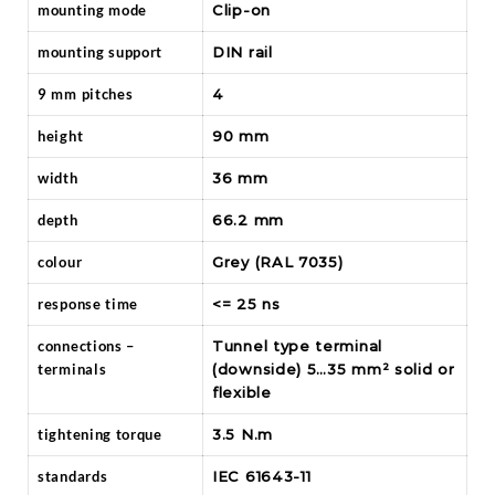
mounting mode
Clip-on
mounting support
DIN rail
9 mm pitches
4
height
90 mm
width
36 mm
depth
66.2 mm
colour
Grey (RAL 7035)
response time
<= 25 ns
connections –
Tunnel type terminal
terminals
(downside) 5…35 mm² solid or
flexible
tightening torque
3.5 N.m
standards
IEC 61643-11