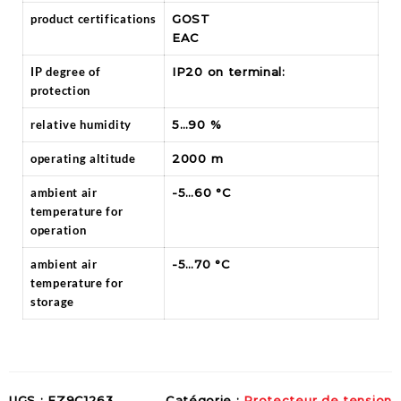
product certifications
GOST
EAC
IP degree of
IP20 on terminal:
protection
relative humidity
5…90 %
operating altitude
2000 m
ambient air
-5…60 °C
temperature for
operation
ambient air
-5…70 °C
temperature for
storage
UGS :
EZ9C1263
Catégorie :
Protecteur de tension