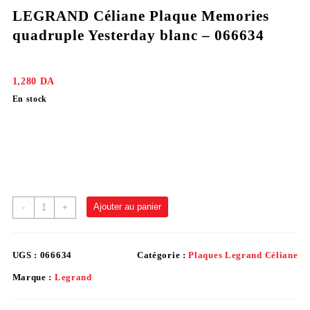
LEGRAND Céliane Plaque Memories
quadruple Yesterday blanc – 066634
1,280
DA
En stock
Ajouter au panier
-
+
UGS :
066634
Catégorie :
Plaques Legrand Céliane
Marque :
Legrand