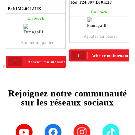
piquet 6W GU10 LED noir
Ref:
E27 noir – T24.307.D30.E27
T24.307.D30.E27
Ref:
230V IP66 – 1M2.001.U1K
1M2.001.U1K
En Stock
En Stock
Ajouter au panier
Ajouter au panier
Acheter maintenant
Acheter maintenant
Rejoignez notre communauté
sur les réseaux sociaux