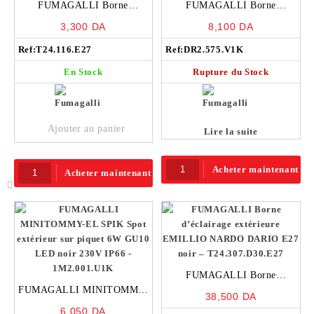
FUMAGALLI Borne
FUMAGALLI Borne
d’éclairage extérieure
d’éclairage extérieure Amelia
3,300
DA
8,100
DA
MIDIDISMA DARIO E27 noir
800 E27 LED 8.5W noir et
Ref:
et blanc – T24.116.E27
T24.116.E27
Ref:
blanc – DR2.575.V1K
DR2.575.V1K
En Stock
Rupture du Stock
Ajouter au panier
Lire la suite
Acheter maintenant
Acheter maintenant
FUMAGALLI Borne
FUMAGALLI MINITOMMY-
d’éclairage extérieure
38,500
DA
EL SPIK Spot extérieur sur
EMILLIO NARDO DARIO
6,050
DA