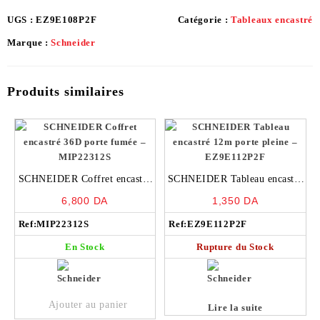
UGS :
EZ9E108P2F
Catégorie :
Tableaux encastré
Marque :
Schneider
Produits similaires
SCHNEIDER Coffret encastré
SCHNEIDER Tableau encastré
36D porte fumée – MIP22312S
12m porte pleine –
6,800
DA
1,350
DA
EZ9E112P2F
Ref:
MIP22312S
Ref:
EZ9E112P2F
En Stock
Rupture du Stock
Ajouter au panier
Lire la suite