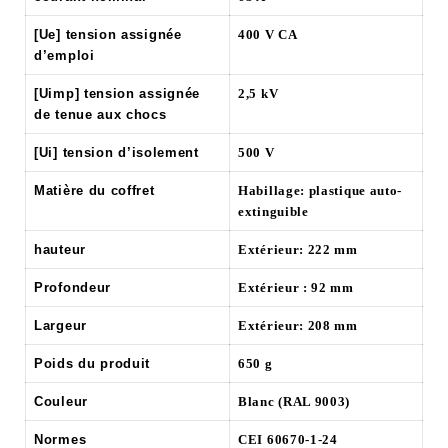
[Ue] tension assignée
400 V CA
d’emploi
[Uimp] tension assignée
2,5 kV
de tenue aux chocs
[Ui] tension d’isolement
500 V
Matière du coffret
Habillage: plastique auto-
extinguible
hauteur
Extérieur: 222 mm
Profondeur
Extérieur : 92 mm
Largeur
Extérieur: 208 mm
Poids du produit
650 g
Couleur
Blanc (RAL 9003)
Normes
CEI 60670-1-24