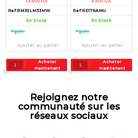
14,800
DA
6,900
DA
RM35LM33MW
24Vcc 24 à 240Vca –
RE17RAMU
Ref:
RM35LM33MW
Ref:
RE17RAMU
En Stock
En Stock
Ajouter au panier
Ajouter au panier
Acheter
Acheter
maintenant
maintenant
Rejoignez notre
communauté sur les
réseaux sociaux