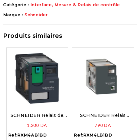
Catégorie :
Interface, Mesure & Relais de contrôle
Marque :
Schneider
Produits similaires
SCHNEIDER Relais de
SCHNEIDER Relais
puissance miniature 4OF
électromécaniques
1,200
DA
790
DA
24V – RXM4AB1BD
miniatures 3A 4CO sans
LED 24 V – RXM4LB1BD
Ref:
RXM4AB1BD
Ref:
RXM4LB1BD