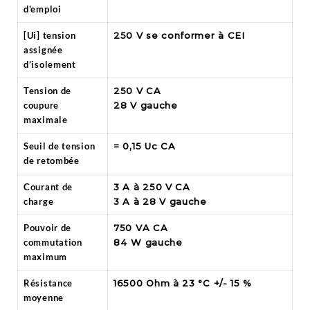
d’emploi
[Ui] tension
250 V se conformer à CEI
assignée
d’isolement
Tension de
250 V CA
coupure
28 V gauche
maximale
Seuil de tension
= 0,15 Uc CA
de retombée
Courant de
3 A à 250 V CA
charge
3 A à 28 V gauche
Pouvoir de
750 VA CA
commutation
84 W gauche
maximum
Résistance
16500 Ohm à 23 °C +/- 15 %
moyenne