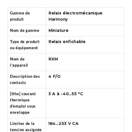
Gamme de
Relais électromécanique
produit
Harmony
Nom de gamme
Miniature
Type de produit
Relais enfichable
ou équipement
Nom de
RXM
l’appareil
Description des
4 F/O
contacts
[Ithe] courant
3 A à -40…55 °C
thermique
d’emploi sous
enveloppe
Limites de la
184…253 V CA
tension assignée