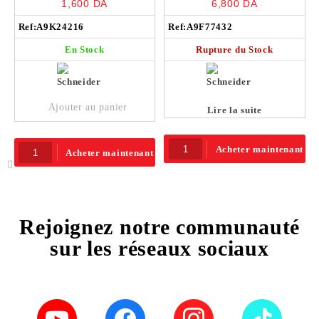
1,600
DA
6,800
DA
6ka – A9K24216
10kA 400V – A9F77432
Ref:
A9K24216
Ref:
A9F77432
En Stock
Rupture du Stock
Ajouter au panier
Lire la suite
Acheter maintenant
Acheter maintenant
Rejoignez notre communauté
sur les réseaux sociaux