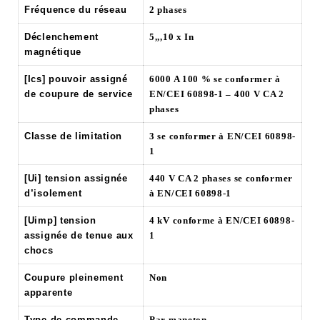
Fréquence du réseau
2 phases
Déclenchement
5,,,10 x In
magnétique
[Ics] pouvoir assigné
6000 A 100 % se conformer à
de coupure de service
EN/CEI 60898-1 – 400 V CA 2
phases
Classe de limitation
3 se conformer à EN/CEI 60898-
1
[Ui] tension assignée
440 V CA 2 phases se conformer
d’isolement
à EN/CEI 60898-1
[Uimp] tension
4 kV conforme à EN/CEI 60898-
assignée de tenue aux
1
chocs
Coupure pleinement
Non
apparente
Type de commande
Par maneton