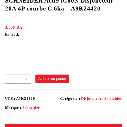
SCHNEIDER Acti9 iC60N Disjoncteur
20A 4P courbe C 6ka – A9K24420
3,350
DA
En stock
Ajouter au panier
-
+
UGS :
A9K24420
Catégorie :
Disjoncteurs Schneider
Marque :
Schneider