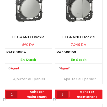
LEGRAND Dooxie
LEGRAND Dooxie
Poussoir simple 6A alu –
Variateur toutes lampes
690
DA
7,245
DA
600104
2 fils sans Neutre alu –
600160
Ref:
600104
Ref:
600160
En Stock
En Stock
Ajouter au panier
Ajouter au panier
Acheter
Acheter
maintenant
maintenant