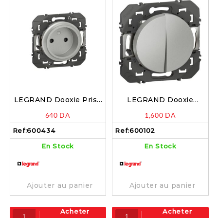
LEGRAND Dooxie Prise
LEGRAND Dooxie
de courant 2P à puits
Double interrupteur ou
640
DA
1,600
DA
16A alu – 600434
va-et-vient 10AX alu –
600102
Ref:
600434
Ref:
600102
En Stock
En Stock
Ajouter au panier
Ajouter au panier
Acheter
Acheter