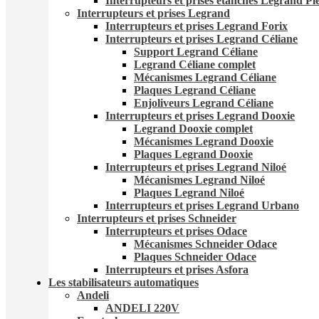
Interrupteurs et prises étanches Legrand Pl
Interrupteurs et prises Legrand
Interrupteurs et prises Legrand Forix
Interrupteurs et prises Legrand Céliane
Support Legrand Céliane
Legrand Céliane complet
Mécanismes Legrand Céliane
Plaques Legrand Céliane
Enjoliveurs Legrand Céliane
Interrupteurs et prises Legrand Dooxie
Legrand Dooxie complet
Mécanismes Legrand Dooxie
Plaques Legrand Dooxie
Interrupteurs et prises Legrand Niloé
Mécanismes Legrand Niloé
Plaques Legrand Niloé
Interrupteurs et prises Legrand Urbano
Interrupteurs et prises Schneider
Interrupteurs et prises Odace
Mécanismes Schneider Odace
Plaques Schneider Odace
Interrupteurs et prises Asfora
Les stabilisateurs automatiques
Andeli
ANDELI 220V