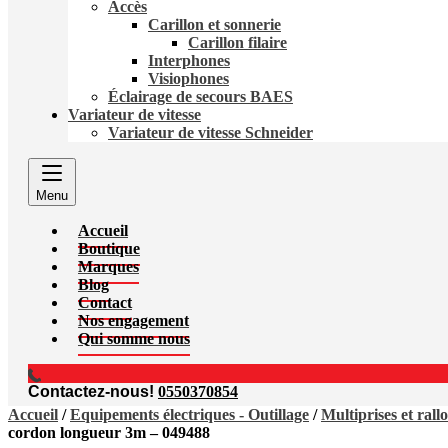
Accès
Carillon et sonnerie
Carillon filaire
Interphones
Visiophones
Éclairage de secours BAES
Variateur de vitesse
Variateur de vitesse Schneider
Menu
Accueil
Boutique
Marques
Blog
Contact
Nos engagement
Qui somme nous
Contactez-nous!
0550370854
Accueil
/
Equipements électriques - Outillage
/
Multiprises et rall
cordon longueur 3m – 049488