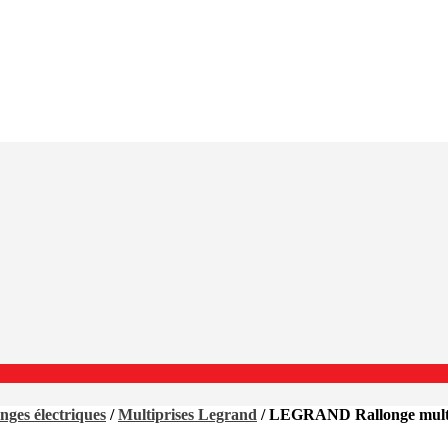
onges électriques
/
Multiprises Legrand
/ LEGRAND Rallonge multip