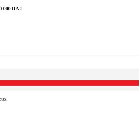
 000 DA !
neux