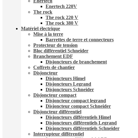
Enertech
Enertech 220V
The rock
The rock 220 V
The rock 380 V
Matériel électrique
Mise à la terre
Barrettes de terre et connecteurs
Protecteur de tension
Bloc différentiel Schneider
Branchement EDF
Disjoncteurs de branchement
Coffrets de chantier
Disjoncteur
Disjoncteurs Himel
Disjoncteurs Legrand
Disjoncteurs Schneider
Disjoncteur compact
Disjoncteur compact legrand
Disjoncteur compact Schneider
Disjoncteur différentiel
Disjoncteurs différentiels Himel
Disjoncteurs différentiels Legrand
Disjoncteurs différentiels Schneider
Interrupteur différentiel