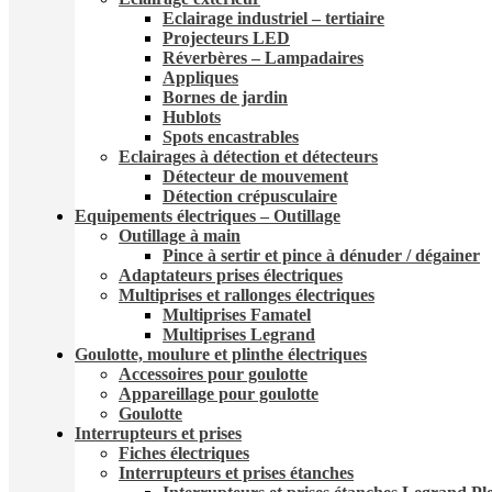
Eclairage industriel – tertiaire
Projecteurs LED
Réverbères – Lampadaire​s
Appliques
Bornes de jardin
Hublots
Spots encastrables
Eclairages à détection et détecteurs​
Détecteur de mouvement
Détection crépusculaire
Equipements électriques – Outillage
Outillage à main
Pince à sertir et pince à dénuder / dégainer
Adaptateurs prises électriques
Multiprises et rallonges électriques
Multiprises Famatel
Multiprises Legrand
Goulotte, moulure et plinthe électriques
Accessoires pour goulotte
Appareillage pour goulotte
Goulotte
Interrupteurs et prises
Fiches électriques
Interrupteurs et prises étanches