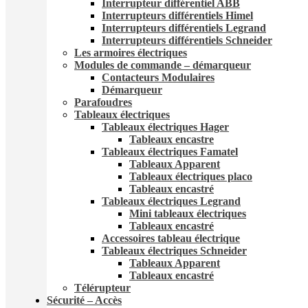
Interrupteur différentiel ABB
Interrupteurs différentiels Himel
Interrupteurs différentiels Legrand
Interrupteurs différentiels Schneider
Les armoires électriques
Modules de commande – démarqueur
Contacteurs Modulaires
Démarqueur
Parafoudres
Tableaux électriques
Tableaux électriques Hager
Tableaux encastre
Tableaux électriques Famatel
Tableaux Apparent
Tableaux électriques placo
Tableaux encastré
Tableaux électriques Legrand
Mini tableaux électriques
Tableaux encastré
Accessoires tableau électrique
Tableaux électriques Schneider
Tableaux Apparent
Tableaux encastré
Télérupteur
Sécurité – Accès