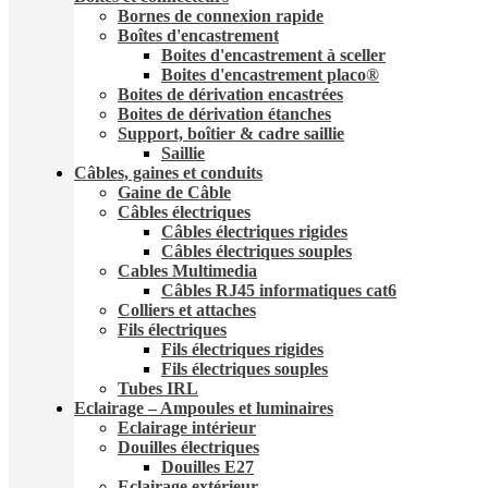
Bornes de connexion rapide
Boîtes d'encastrement
Boites d'encastrement à sceller
Boites d'encastrement placo®
Boites de dérivation encastrées
Boites de dérivation étanches
Support, boîtier & cadre saillie
Saillie
Câbles, gaines et conduits
Gaine de Câble
Câbles électriques
Câbles électriques rigides
Câbles électriques souples
Cables Multimedia
Câbles RJ45 informatiques cat6
Colliers et attaches
Fils électriques
Fils électriques rigides
Fils électriques souples
Tubes IRL
Eclairage – Ampoules et luminaires
Eclairage intérieur
Douilles électriques
Douilles E27
Eclairage extérieur