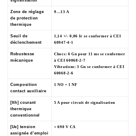
signalisation
Zone de réglage
9…13 A
de protection
thermique
Seuil de
1,14 +/- 0,06 Ir se conformer à CEI
déclenchement
60947-4-1
Robustesse
Chocs: 6 Gn pour 11 ms se conformer
mécanique
à CEI 60068-2-7
Vibrations: 3 Gn se conformer à CEI
60068-2-6
Composition
1 NO + 1 NF
contact auxiliaire
[Ith] courant
5 A pour circuit de signalisation
thermique
conventionnel
[Ue] tension
= 690 V CA
assignée d’emploi