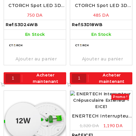
CTORCH Spot LED 3D
CTORCH Spot LED 3D
24W Blanc 6500k –
18W Blanc 6500k –
750
DA
485
DA
S3D24WB
S3D18WB
Ref:
S3D24WB
Ref:
S3D18WB
En Stock
En Stock
Ajouter au panier
Ajouter au panier
Acheter
Acheter
maintenant
maintenant
Promo !
ENERTECH Interrupteur
Crépusculaire Extérieur –
1,320
DA
1,190
DA
EICE1
Ref:
EICE1