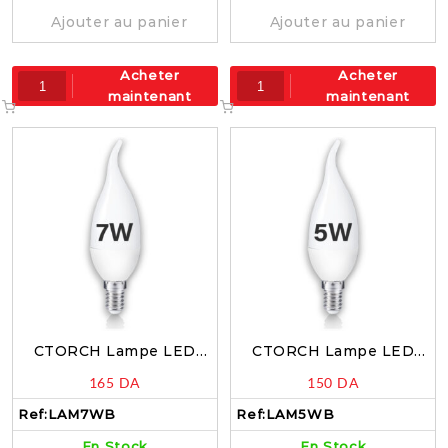
Ajouter au panier
Ajouter au panier
Acheter
Acheter
maintenant
maintenant
CTORCH Lampe LED
CTORCH Lampe LED
Bougie 7W E14 Blanc
Bougie 5W E14 Blanc
165
DA
150
DA
6500k – LAM7WB
6500k – LAM5WB
Ref:
LAM7WB
Ref:
LAM5WB
En Stock
En Stock