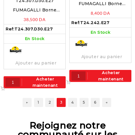
FUMAGALLI Borne
FUMAGALLI Borne
d’éclairage extérieure
8,400
DA
d’éclairage extérieure
GIAFFA DARIO E27 noir
38,500
DA
EMILLIO NARDO DARIO
et blanc – T24.242.E27
Ref:
T24.242.E27
E27 noir –
Ref:
T24.307.D30.E27
En Stock
T24.307.D30.E27
En Stock
Ajouter au panier
Ajouter au panier
Acheter
Acheter
maintenant
maintenant
←
1
2
3
4
5
6
→
Rejoignez notre
communauté sur les