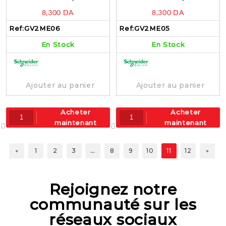
moteur 1…1.6A 3P
moteur 0.63…1A 3P
8,300
DA
8,300
DA
magnéto-thermique –
magnéto-thermique –
GV2ME06
GV2ME05
Ref:
GV2ME06
Ref:
GV2ME05
En Stock
En Stock
Ajouter au panier
Ajouter au panier
Acheter
Acheter
maintenant
maintenant
←
1
2
3
…
8
9
10
11
12
→
Rejoignez notre
communauté sur les
réseaux sociaux