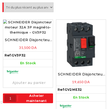
SCHNEIDER Disjoncteur
moteur 32A 3P magnéto-
31,500
DA
thermique – GV3P32
Ref:
GV3P32
En Stock
SCHNEIDER Disjoncteur
moteur 24…32A 3P
19,650
DA
Ajouter au panier
magnéto-thermique –
GV2ME32
Ref:
GV2ME32
Acheter
En Stock
maintenant