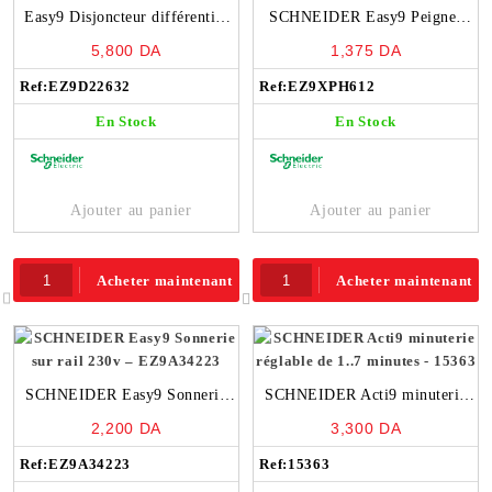
Easy9 Disjoncteur différentiel
SCHNEIDER Easy9 Peignes
1P+N 32A 300MA –
D’alimentation 1P+N 63A 12
5,800
DA
1,375
DA
EZ9D22632
modules – EZ9XPH612
Ref:
EZ9D22632
Ref:
EZ9XPH612
En Stock
En Stock
Ajouter au panier
Ajouter au panier
Acheter maintenant
Acheter maintenant
SCHNEIDER Easy9 Sonnerie
SCHNEIDER Acti9 minuterie
sur rail 230v – EZ9A34223
réglable de 1..7 minutes – 15363
2,200
DA
3,300
DA
Ref:
EZ9A34223
Ref:
15363