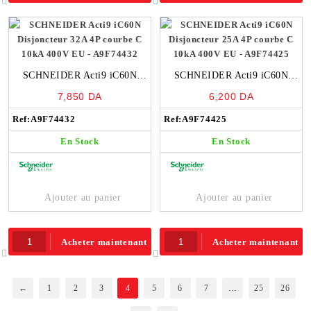
SCHNEIDER Acti9 iC60N
SCHNEIDER Acti9 iC60N
Disjoncteur 32A 4P courbe C
Disjoncteur 25A 4P courbe C
7,850
DA
6,200
DA
10kA 400V EU – A9F74432
10kA 400V EU – A9F74425
Ref:
A9F74432
Ref:
A9F74425
En Stock
En Stock
Ajouter au panier
Ajouter au panier
Acheter maintenant
Acheter maintenant
←
1
2
3
4
5
6
7
…
25
26