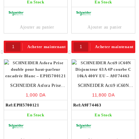
En Stock
En Stock
Ajouter au panier
Ajouter au panier
Acheter maintenant
Acheter maintenant
SCHNEIDER Asfora Prise
SCHNEIDER Acti9 iC60N
double pour haut-parleur
Disjoncteur 63A 4P courbe C
1,000
DA
11,800
DA
encadrée Blanc – EPH5700121
10kA 400V EU – A9F74463
Ref:
EPH5700121
Ref:
A9F74463
En Stock
En Stock