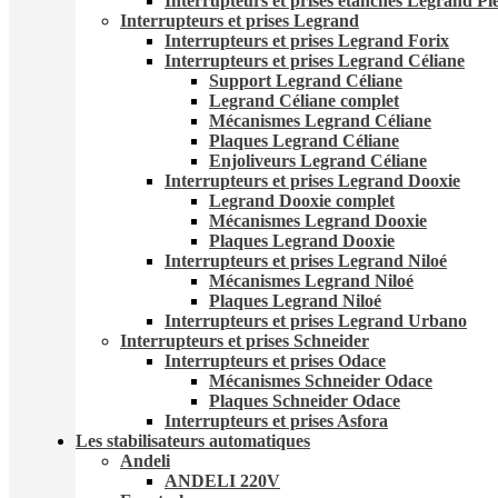
Interrupteurs et prises étanches Legrand Pl
Interrupteurs et prises Legrand
Interrupteurs et prises Legrand Forix
Interrupteurs et prises Legrand Céliane
Support Legrand Céliane
Legrand Céliane complet
Mécanismes Legrand Céliane
Plaques Legrand Céliane
Enjoliveurs Legrand Céliane
Interrupteurs et prises Legrand Dooxie
Legrand Dooxie complet
Mécanismes Legrand Dooxie
Plaques Legrand Dooxie
Interrupteurs et prises Legrand Niloé
Mécanismes Legrand Niloé
Plaques Legrand Niloé
Interrupteurs et prises Legrand Urbano
Interrupteurs et prises Schneider
Interrupteurs et prises Odace
Mécanismes Schneider Odace
Plaques Schneider Odace
Interrupteurs et prises Asfora
Les stabilisateurs automatiques
Andeli
ANDELI 220V