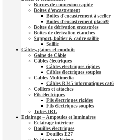
Bornes de connexion rapide
Boîtes d'encastrement
Boites d'encastrement à sceller
Boites d'encastrement placo®
Boites de dérivation encastrées
Boites de dérivation étanches
Support, boîtier & cadre saillie
Saillie
Câbles, gaines et conduits
Gaine de Câble
Câbles électriques
Câbles électriques rigides
Câbles électriques souples
Cables Multimedia
Câbles RJ45 informatiques cat6
Colliers et attaches
Fils électriques
Fils électriques rigides
Fils électriques souples
Tubes IRL
Eclairage – Ampoules et luminaires
Eclairage intérieur
Douilles électriques
Douilles E27
Eclairage extérieur