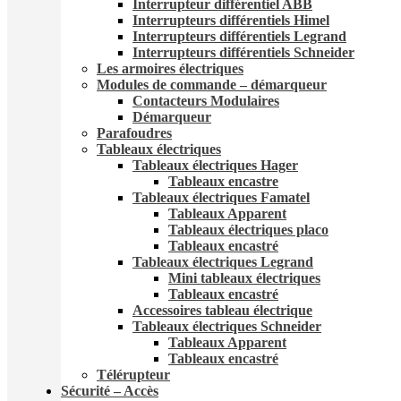
Interrupteur différentiel ABB
Interrupteurs différentiels Himel
Interrupteurs différentiels Legrand
Interrupteurs différentiels Schneider
Les armoires électriques
Modules de commande – démarqueur
Contacteurs Modulaires
Démarqueur
Parafoudres
Tableaux électriques
Tableaux électriques Hager
Tableaux encastre
Tableaux électriques Famatel
Tableaux Apparent
Tableaux électriques placo
Tableaux encastré
Tableaux électriques Legrand
Mini tableaux électriques
Tableaux encastré
Accessoires tableau électrique
Tableaux électriques Schneider
Tableaux Apparent
Tableaux encastré
Télérupteur
Sécurité – Accès