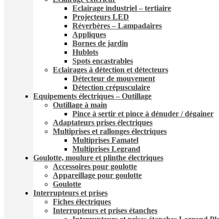
Eclairage industriel – tertiaire
Projecteurs LED
Réverbères – Lampadaire​s
Appliques
Bornes de jardin
Hublots
Spots encastrables
Eclairages à détection et détecteurs​
Détecteur de mouvement
Détection crépusculaire
Equipements électriques – Outillage
Outillage à main
Pince à sertir et pince à dénuder / dégainer
Adaptateurs prises électriques
Multiprises et rallonges électriques
Multiprises Famatel
Multiprises Legrand
Goulotte, moulure et plinthe électriques
Accessoires pour goulotte
Appareillage pour goulotte
Goulotte
Interrupteurs et prises
Fiches électriques
Interrupteurs et prises étanches