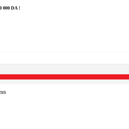
 000 DA !
neux