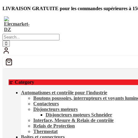
Skip
LIVRAISON GRATUITE pour les commandes supérieures à 150
to
content
Category
Automatismes et contrôle pour l'industrie
Boutons poussoirs, interrupteurs et voyants lumi
Contacteurs
Disjoncteurs moteurs
Disjoncteurs moteurs Schneider
Interface, Mesure & Relais de contrôle
Relais de Protection
Thermostat
Boites et connecteurs