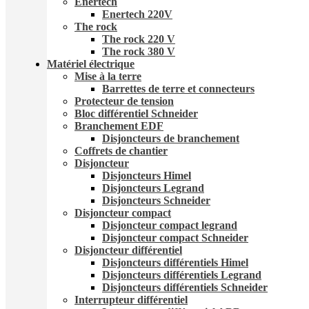
Enertech
Enertech 220V
The rock
The rock 220 V
The rock 380 V
Matériel électrique
Mise à la terre
Barrettes de terre et connecteurs
Protecteur de tension
Bloc différentiel Schneider
Branchement EDF
Disjoncteurs de branchement
Coffrets de chantier
Disjoncteur
Disjoncteurs Himel
Disjoncteurs Legrand
Disjoncteurs Schneider
Disjoncteur compact
Disjoncteur compact legrand
Disjoncteur compact Schneider
Disjoncteur différentiel
Disjoncteurs différentiels Himel
Disjoncteurs différentiels Legrand
Disjoncteurs différentiels Schneider
Interrupteur différentiel