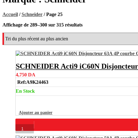
Accueil
/
Schneider
/ Page 25
Trié
Affichage de 289–300 sur 315 résultats
du
plus
récent
au
plus
ancien
SCHNEIDER Acti9 iC60N Disjoncteur
4,750
DA
Ref:
A9K24463
En Stock
Ajouter au panier
quantité
de
SCHNEIDER