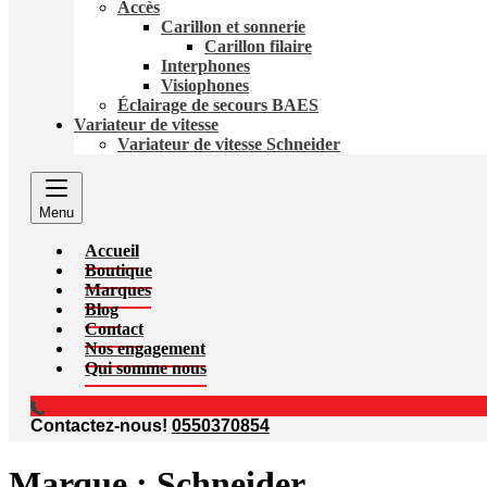
Accès
Carillon et sonnerie
Carillon filaire
Interphones
Visiophones
Éclairage de secours BAES
Variateur de vitesse
Variateur de vitesse Schneider
Menu
Accueil
Boutique
Marques
Blog
Contact
Nos engagement
Qui somme nous
Contactez-nous!
0550370854
Marque :
Schneider