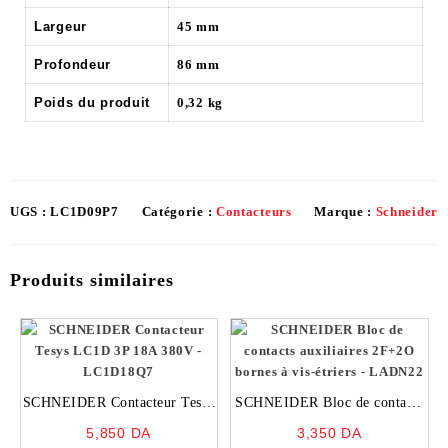
Largeur
45 mm
Profondeur
86 mm
Poids du produit
0,32 kg
UGS :
LC1D09P7
Catégorie :
Contacteurs
Marque :
Schneider
Produits similaires
SCHNEIDER Contacteur Tesys
SCHNEIDER Bloc de contacts
LC1D 3P 18A 380V –
auxiliaires 2F+2O bornes à vis-
5,850
DA
3,350
DA
LC1D18Q7
étriers – LADN22