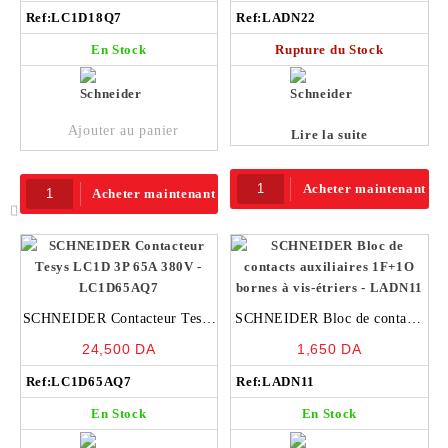
Ref:
LC1D18Q7
Ref:
LADN22
En Stock
Rupture du Stock
Ajouter au panier
Lire la suite
Acheter maintenant
Acheter maintenant
SCHNEIDER Contacteur Tesys
SCHNEIDER Bloc de contacts
LC1D 3P 65A 380V –
auxiliaires 1F+1O bornes à vis-
24,500
DA
1,650
DA
LC1D65AQ7
étriers – LADN11
Ref:
LC1D65AQ7
Ref:
LADN11
En Stock
En Stock