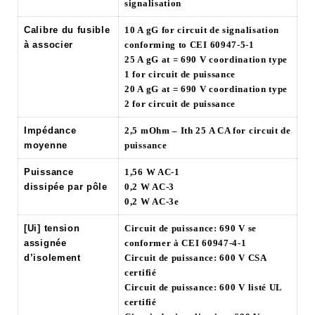
signalisation
Calibre du fusible
10 A gG for circuit de signalisation
à associer
conforming to CEI 60947-5-1
25 A gG at = 690 V coordination type
1 for circuit de puissance
20 A gG at = 690 V coordination type
2 for circuit de puissance
Impédance
2,5 mOhm – Ith 25 A CA for circuit de
moyenne
puissance
Puissance
1,56 W AC-1
dissipée par pôle
0,2 W AC-3
0,2 W AC-3e
[Ui] tension
Circuit de puissance: 690 V se
assignée
conformer à CEI 60947-4-1
d’isolement
Circuit de puissance: 600 V CSA
certifié
Circuit de puissance: 600 V listé UL
certifié