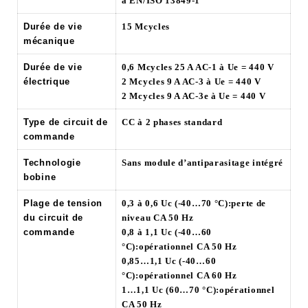
à EN/ISO 13849-1
Durée de vie
15 Mcycles
mécanique
Durée de vie
0,6 Mcycles 25 A AC-1 à Ue = 440 V
électrique
2 Mcycles 9 A AC-3 à Ue = 440 V
2 Mcycles 9 A AC-3e à Ue = 440 V
Type de circuit de
CC à 2 phases standard
commande
Technologie
Sans module d’antiparasitage intégré
bobine
Plage de tension
0,3 à 0,6 Uc (-40…70 °C):perte de
du circuit de
niveau CA 50 Hz
commande
0,8 à 1,1 Uc (-40…60
°C):opérationnel CA 50 Hz
0,85…1,1 Uc (-40…60
°C):opérationnel CA 60 Hz
1…1,1 Uc (60…70 °C):opérationnel
CA 50 Hz