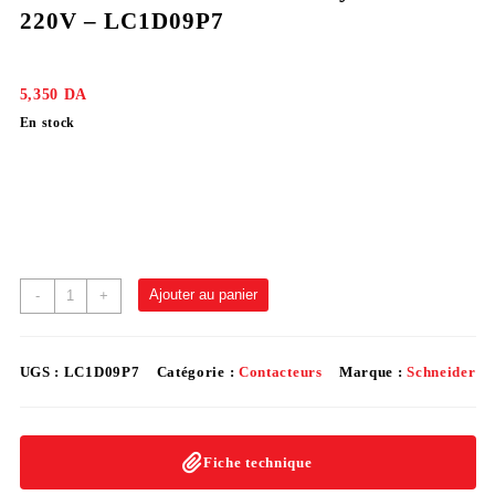
220V – LC1D09P7
5,350
DA
En stock
Ajouter au panier
-
+
UGS :
LC1D09P7
Catégorie :
Contacteurs
Marque :
Schneider
Fiche technique