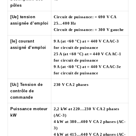
pôles
[Ue] tension
Circuit de puissance: = 690 V CA
assignée d’emploi
25…400 Hz
Circuit de puissance: = 300 V gauche
[Ie] courant
9 A (at <60 °C) at = 440 V CA AC-3
assigné d’emploi
for circuit de puissance
25 A (at <60 °C) at = 440 V CA AC-1
for circuit de puissance
9 A (at <60 °C) at = 440 V CA AC-3e
for circuit de puissance
[Uc] Tension de
230 V CA 2 phases
contrôle de
commande
Puissance moteur
2,2 kW at 220…230 V CA 2 phases
kW
(AC-3)
4 kW at 380…400 V CA 2 phases (AC-
3)
4 kW at 415…440 V CA 2 phases (AC-