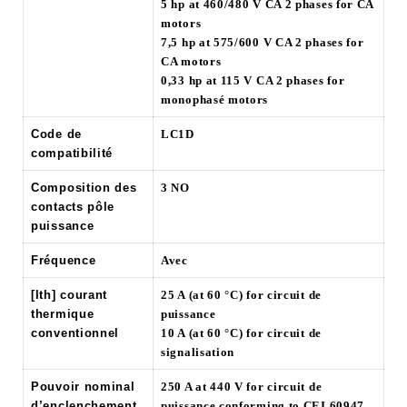
5 hp at 460/480 V CA 2 phases for CA
motors
7,5 hp at 575/600 V CA 2 phases for
CA motors
0,33 hp at 115 V CA 2 phases for
monophasé motors
Code de
LC1D
compatibilité
Composition des
3 NO
contacts pôle
puissance
Fréquence
Avec
[Ith] courant
25 A (at 60 °C) for circuit de
thermique
puissance
conventionnel
10 A (at 60 °C) for circuit de
signalisation
Pouvoir nominal
250 A at 440 V for circuit de
d’enclenchement
puissance conforming to CEI 60947