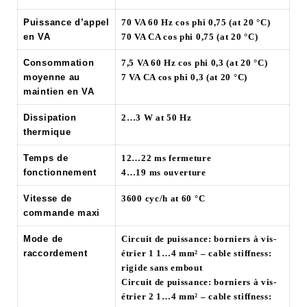
Puissance d’appel
70 VA 60 Hz cos phi 0,75 (at 20 °C)
en VA
70 VA CA cos phi 0,75 (at 20 °C)
Consommation
7,5 VA 60 Hz cos phi 0,3 (at 20 °C)
moyenne au
7 VA CA cos phi 0,3 (at 20 °C)
maintien en VA
Dissipation
2…3 W at 50 Hz
thermique
Temps de
12…22 ms fermeture
fonctionnement
4…19 ms ouverture
Vitesse de
3600 cyc/h at 60 °C
commande maxi
Mode de
Circuit de puissance: borniers à vis-
raccordement
étrier 1 1…4 mm² – cable stiffness:
rigide sans embout
Circuit de puissance: borniers à vis-
étrier 2 1…4 mm² – cable stiffness: