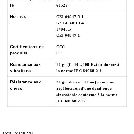
IK
60529
Normes
CEI 60947-5-1
Go 14048,1 Go
14048,5
CEI 60947-1
Certifications de
CCC
produits
CE
Résistance aux
10 gn (f= 40…500 Hz) conforme à
vibrations
la norme IEC 60068-2-6
Résistance aux
70 gn (durée = 11 ms) pour une
chocs
accélération d’une demi-onde
sinusoïdale conforme à la norme
IEC 60068-2-27
UGS :
XA2EA31