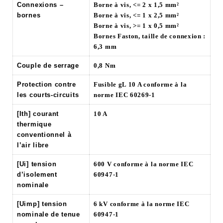
Connexions –
Borne à vis, <= 2 x 1,5 mm²
bornes
Borne à vis, <= 1 x 2,5 mm²
Borne à vis, >= 1 x 0,5 mm²
Bornes Faston, taille de connexion :
6,3 mm
Couple de serrage
0,8 Nm
Protection contre
Fusible gL 10 A conforme à la
les courts-circuits
norme IEC 60269-1
[Ith] courant
10 A
thermique
conventionnel à
l’air libre
[Ui] tension
600 V conforme à la norme IEC
d’isolement
60947-1
nominale
[Uimp] tension
6 kV conforme à la norme IEC
nominale de tenue
60947-1