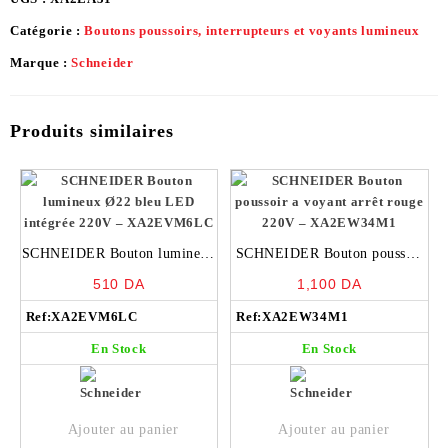
Catégorie :
Boutons poussoirs, interrupteurs et voyants lumineux
Marque :
Schneider
Produits similaires
SCHNEIDER Bouton lumineux
SCHNEIDER Bouton poussoir
Ø22 bleu LED intégrée 220V –
a voyant arrêt rouge 220V –
510
DA
1,100
DA
XA2EVM6LC
XA2EW34M1
Ref:
XA2EVM6LC
Ref:
XA2EW34M1
En Stock
En Stock
Ajouter au panier
Ajouter au panier