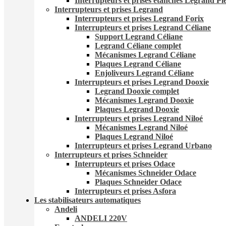
Interrupteurs et prises étanches Legrand Pl
Interrupteurs et prises Legrand
Interrupteurs et prises Legrand Forix
Interrupteurs et prises Legrand Céliane
Support Legrand Céliane
Legrand Céliane complet
Mécanismes Legrand Céliane
Plaques Legrand Céliane
Enjoliveurs Legrand Céliane
Interrupteurs et prises Legrand Dooxie
Legrand Dooxie complet
Mécanismes Legrand Dooxie
Plaques Legrand Dooxie
Interrupteurs et prises Legrand Niloé
Mécanismes Legrand Niloé
Plaques Legrand Niloé
Interrupteurs et prises Legrand Urbano
Interrupteurs et prises Schneider
Interrupteurs et prises Odace
Mécanismes Schneider Odace
Plaques Schneider Odace
Interrupteurs et prises Asfora
Les stabilisateurs automatiques
Andeli
ANDELI 220V