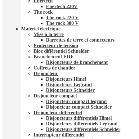
Enertech
Enertech 220V
The rock
The rock 220 V
The rock 380 V
Matériel électrique
Mise à la terre
Barrettes de terre et connecteurs
Protecteur de tension
Bloc différentiel Schneider
Branchement EDF
Disjoncteurs de branchement
Coffrets de chantier
Disjoncteur
Disjoncteurs Himel
Disjoncteurs Legrand
Disjoncteurs Schneider
Disjoncteur compact
Disjoncteur compact legrand
Disjoncteur compact Schneider
Disjoncteur différentiel
Disjoncteurs différentiels Himel
Disjoncteurs différentiels Legrand
Disjoncteurs différentiels Schneider
Interrupteur différentiel