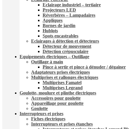
Eclairage industriel – tertiaire
Projecteurs LED
Réverbères – Lampadaire​s
Appliques
Bornes de jardin
Hublots
Spots encastrables
Eclairages à détection et détecteurs​
Détecteur de mouvement
Détection crépusculaire
Equipements électriques – Outillage
Outillage à main
Pince à sertir et pince à dénuder / dégainer
Adaptateurs prises électriques
Multiprises et rallonges électriques
Multiprises Famatel
Multiprises Legrand
Goulotte, moulure et plinthe électriques
Accessoires pour goulotte
Appareillage pour goulotte
Goulotte
Interrupteurs et prises
Fiches électriques
Interrupteurs et prises étanches