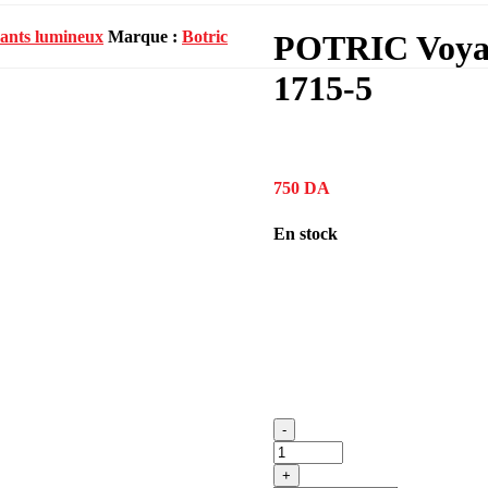
yants lumineux
Marque :
Botric
POTRIC Voyan
1715-5
750
DA
En stock
-
+