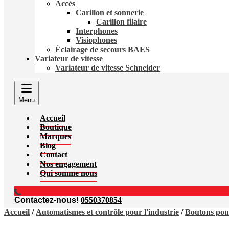
Accès
Carillon et sonnerie
Carillon filaire
Interphones
Visiophones
Éclairage de secours BAES
Variateur de vitesse
Variateur de vitesse Schneider
Menu
Accueil
Boutique
Marques
Blog
Contact
Nos engagement
Qui somme nous
Contactez-nous!
0550370854
Accueil
/
Automatismes et contrôle pour l'industrie
/
Boutons pous