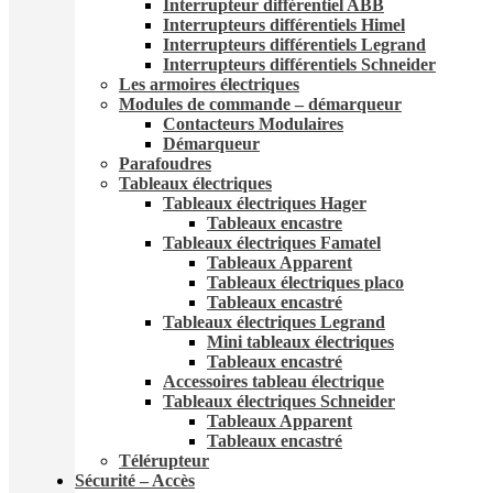
Interrupteur différentiel ABB
Interrupteurs différentiels Himel
Interrupteurs différentiels Legrand
Interrupteurs différentiels Schneider
Les armoires électriques
Modules de commande – démarqueur
Contacteurs Modulaires
Démarqueur
Parafoudres
Tableaux électriques
Tableaux électriques Hager
Tableaux encastre
Tableaux électriques Famatel
Tableaux Apparent
Tableaux électriques placo
Tableaux encastré
Tableaux électriques Legrand
Mini tableaux électriques
Tableaux encastré
Accessoires tableau électrique
Tableaux électriques Schneider
Tableaux Apparent
Tableaux encastré
Télérupteur
Sécurité – Accès