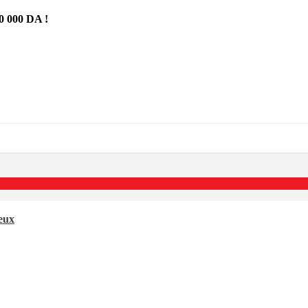
 000 DA !
neux