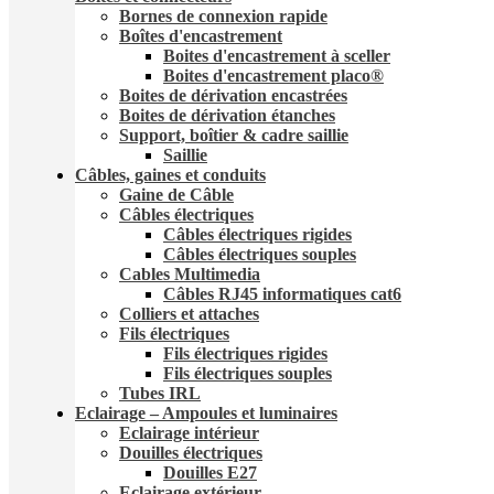
Bornes de connexion rapide
Boîtes d'encastrement
Boites d'encastrement à sceller
Boites d'encastrement placo®
Boites de dérivation encastrées
Boites de dérivation étanches
Support, boîtier & cadre saillie
Saillie
Câbles, gaines et conduits
Gaine de Câble
Câbles électriques
Câbles électriques rigides
Câbles électriques souples
Cables Multimedia
Câbles RJ45 informatiques cat6
Colliers et attaches
Fils électriques
Fils électriques rigides
Fils électriques souples
Tubes IRL
Eclairage – Ampoules et luminaires
Eclairage intérieur
Douilles électriques
Douilles E27
Eclairage extérieur